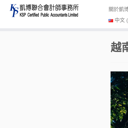
關於凱
中文 
Skip
越南
to
content