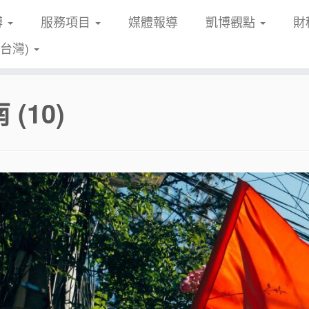
博
服務項目
媒體報導
凱博觀點
財
(台灣)
 (10)