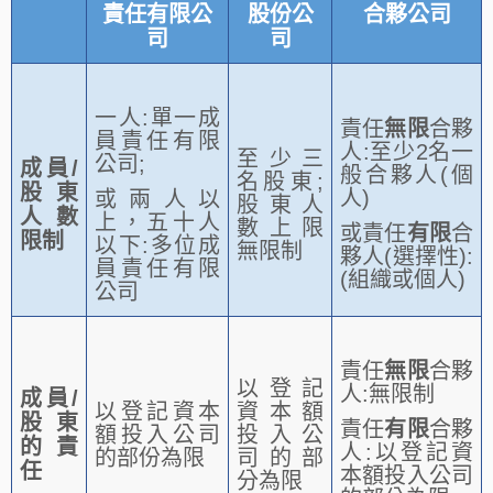
責任有限公
股份公
合夥公司
司
司
一人:單一成
責任
無限
合夥
員責任有限
人:至少2名一
至少三
公司;
成員/
般合夥人(個
名股東;
股東
人)
或兩人以
股東人
人數
上，五十人
數上限
或責任
有限
合
限制
以下:多位成
無限制
夥人(選擇性):
員責任有限
(組織或個人)
公司
責任
無限
合夥
以登記
人:無限制
成員/
以登記資本
資本額
股東
責任
有限
合夥
額投入公司
投入公
的責
人:以登記資
的部份為限
司的部
任
本額投入公司
分為限