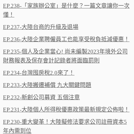
EP.238-「家族辦公室」是什麼？一篇文章讓你一次
懂！
EP.237-大陸台商的升級及退場
EP.236-大陸企業聘僱員工也能享受稅負抵減優惠！
EP.235-個人及企業當心! 尚未編製2023年境外公司
財務報表及保存會計記錄者將面臨罰則
EP.234-台灣囤房稅2.0來了！
EP.233-大陸搬遷補償 九大關鍵問題
EP.232-新創公司募資 五個注意
EP.231-大陸個人所得稅優惠政策最新規定公佈啦！
EP.230-重大變革！大陸擬修法要求公司註冊資本5
年內需到位