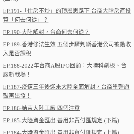
EP.191-「住房不炒」的頂層思路下 台商大陸房產投
資「何去何從」？
EP.190-大陸解封，台商何去何從？
EP.189-香港修法生效 五個步驟判斷香港公司被動收
入是否課稅
EP.188-2022年台商A股IPO回顧：大陸科創板、台
廠新戰場！
EP.187-疫情三年後迎來大陸全面解封，台商重整旗
鼓再出發！
EP.186-結束大陸工廠 四個注意
EP.185-大陸資金匯出 善用非貿付匯規定 (下篇)
EP.184-大陸資金匯出 善用非貿付匯規定 (上篇)