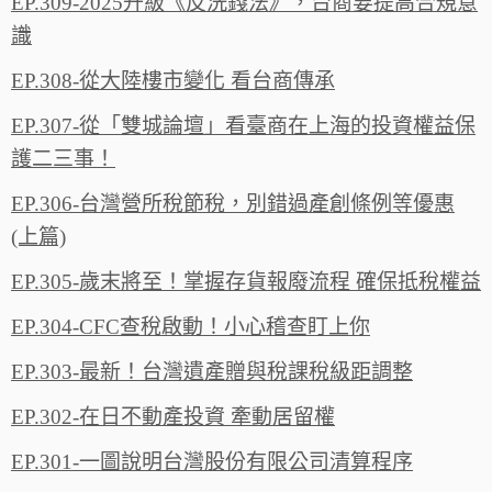
EP.309-2025升級《反洗錢法》，台商要提高合規意
識
EP.308-從大陸樓市變化 看台商傳承
EP.307-從「雙城論壇」看臺商在上海的投資權益保
護二三事！
EP.306-台灣營所稅節稅，別錯過產創條例等優惠
(上篇)
EP.305-歲末將至！掌握存貨報廢流程 確保抵稅權益
EP.304-CFC查稅啟動！小心稽查盯上你
EP.303-最新！台灣遺產贈與稅課稅級距調整
EP.302-在日不動產投資 牽動居留權
EP.301-一圖說明台灣股份有限公司清算程序