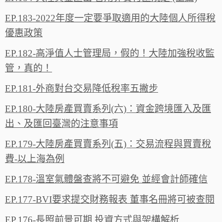
EP.183-2022年度一定要爭取適用的大陸個人所得稅
優惠政策
EP.182-高淨值人士管理局，假的！大陸加強稅收監
管，真的！
EP.181-外商對台交易降低稅率五撇步
EP.180-大陸房產買賣系列(六)：資金跨境匯入及匯
出、及匯回臺灣的注意事項
EP.179-大陸房產買賣系列(五)：交易流程與買賣稅
費-以上海為例
EP.178-溫室氣體盤查將不可避免 並經會計師確信
EP.177-BVI要求提交財務報表 董事名冊將可被查閱
EP.176-長照前景可期 投資方式與架構解析