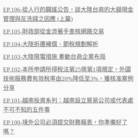
EP.106-從人行的闢謠公告，談大陸台商的大額現金
管理與反洗錢之因應 (上篇)
EP.105-財政部從金流著手查核網路交易
EP.104-大陸拆遷補償、節稅規劃解析
EP.103-大陸限電措施 牽動台商企業布局
EP.102-本所申請所得稅法第25條第1項規定，外國
技術服務費有效稅率由20%降低至3%，獲核准案例
分享
EP.101-越南投資系列：越南設立貿易公司或代表處
不可不知的五件事
EP.100-境外公司必須提交財務報表，你準備好了
嗎？