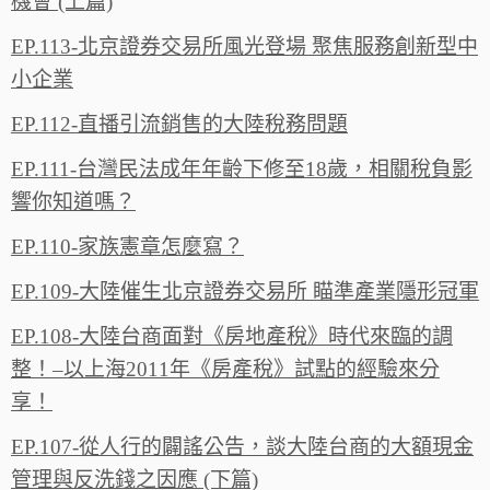
機會 (上篇)
EP.113-北京證券交易所風光登場 聚焦服務創新型中
小企業
EP.112-直播引流銷售的大陸稅務問題
EP.111-台灣民法成年年齡下修至18歲，相關稅負影
響你知道嗎？
EP.110-家族憲章怎麼寫？
EP.109-大陸催生北京證券交易所 瞄準產業隱形冠軍
EP.108-大陸台商面對《房地產稅》時代來臨的調
整！–以上海2011年《房產稅》試點的經驗來分
享！
EP.107-從人行的闢謠公告，談大陸台商的大額現金
管理與反洗錢之因應 (下篇)