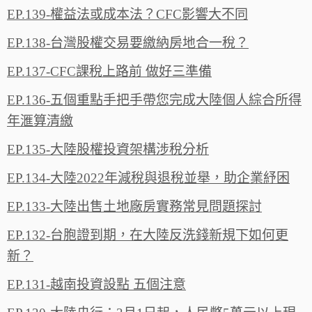
EP.139-權益法或成本法？CFC影響大不同
EP.138-台灣股權交易要繳納房地合一稅？
EP.137-CFC課稅上路前 做好三準備
EP.136-五個重點手把手帶您完成大陸個人綜合所得
年滙算清繳
EP.135-大陸股權投資架構涉稅分析
EP.134-大陸2022年減稅與退稅並舉，助企業紓困
EP.133-大陸出售土地廠房實務常見問題探討
EP.132-台胞證到期，在大陸反洗錢新規下如何更
新？
EP.131-越南投資設點 五個注意