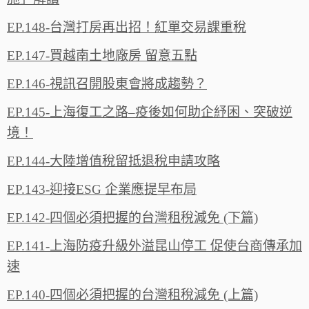
EP.148-台灣打房再出招！紅單交易課重稅
EP.147-買越南土地廠房 留意五點
EP.146-視訊召開股東會將成趨勢？
EP.145-上海復工之路–疫後如何助企紓困、突破逆
境！
EP.144-大陸增值稅留抵退稅申請攻略
EP.143-迎接ESG 企業應提早布局
EP.142-四個必須把握的台灣租稅減免 (下篇)
EP.141-上海防疫升級外溢昆山停工 促使台商傳承加
速
EP.140-四個必須把握的台灣租稅減免 (上篇)