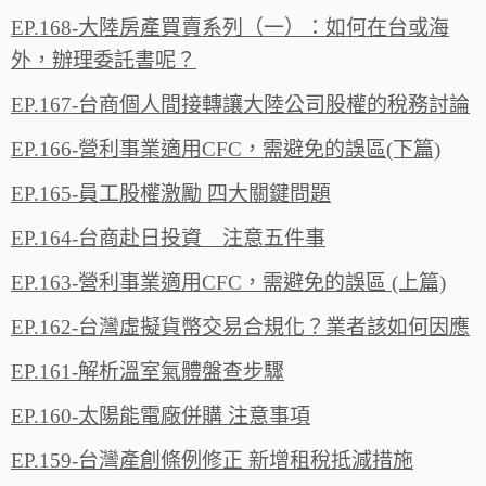
EP.168-大陸房產買賣系列（一）：如何在台或海
外，辦理委託書呢？
EP.167-台商個人間接轉讓大陸公司股權的稅務討論
EP.166-營利事業適用CFC，需避免的誤區(下篇)
EP.165-員工股權激勵 四大關鍵問題
EP.164-台商赴日投資 注意五件事
EP.163-營利事業適用CFC，需避免的誤區 (上篇)
EP.162-台灣虛擬貨幣交易合規化？業者該如何因應
EP.161-解析溫室氣體盤查步驟
EP.160-太陽能電廠併購 注意事項
EP.159-台灣產創條例修正 新增租稅抵減措施