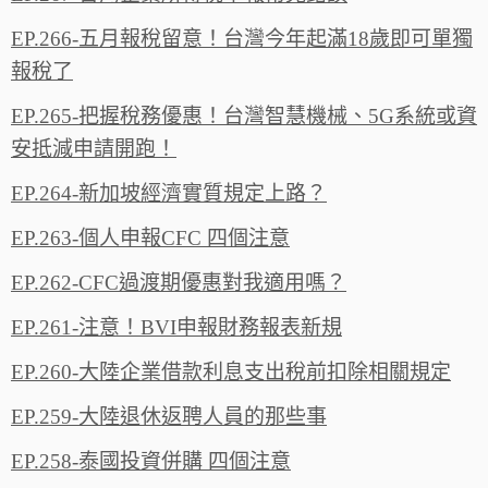
EP.266-五月報稅留意！台灣今年起滿18歲即可單獨
報稅了
EP.265-把握稅務優惠！台灣智慧機械、5G系統或資
安抵減申請開跑！
EP.264-新加坡經濟實質規定上路？
EP.263-個人申報CFC 四個注意
EP.262-CFC過渡期優惠對我適用嗎？
EP.261-注意！BVI申報財務報表新規
EP.260-大陸企業借款利息支出稅前扣除相關規定
EP.259-大陸退休返聘人員的那些事
EP.258-泰國投資併購 四個注意