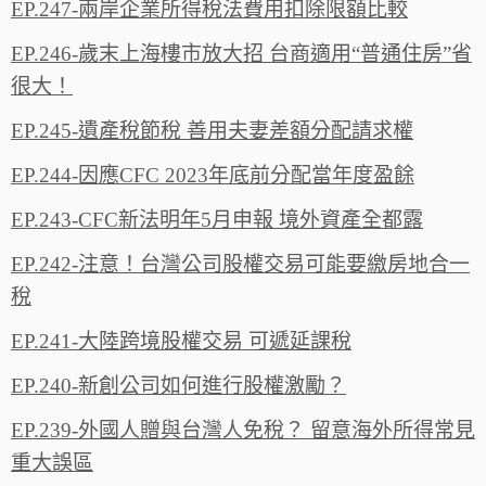
EP.247-兩岸企業所得稅法費用扣除限額比較
EP.246-歲末上海樓市放大招 台商適用“普通住房”省
很大！
EP.245-遺產稅節稅 善用夫妻差額分配請求權
EP.244-因應CFC 2023年底前分配當年度盈餘
EP.243-CFC新法明年5月申報 境外資產全都露
EP.242-注意！台灣公司股權交易可能要繳房地合一
稅
EP.241-大陸跨境股權交易 可遞延課稅
EP.240-新創公司如何進行股權激勵？
EP.239-外國人贈與台灣人免稅？ 留意海外所得常見
重大誤區