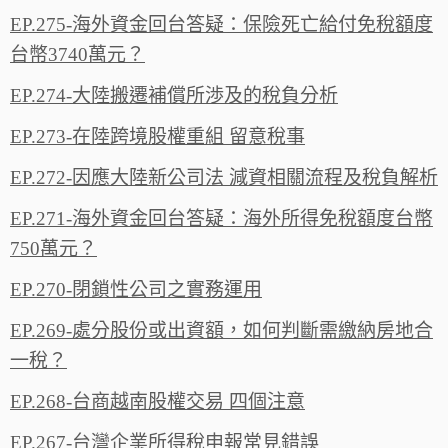
EP.275-海外資金回台答疑：保險死亡給付免稅額度
台幣3740萬元？
EP.274-大陸搬遷補償所渉及的稅負分析
EP.273-在陸跨境股權重組 留意稅事
EP.272-因應大陸新公司法 減資相關流程及稅負解析
EP.271-海外資金回台答疑：海外所得免稅額度台幣
750萬元？
EP.270-閉鎖性公司之實務運用
EP.269-處分股份或出資額，如何判斷需繳納房地合
一稅？
EP.268-台商越南股權交易 四個注意
EP.267-台灣企業所得稅申報常見錯誤