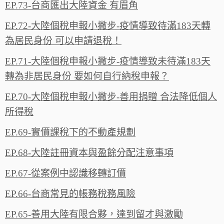
EP.73-台商匯出大陸資金 有眉角
EP.72-大陸個稅申報小撇步-疫情導致待滿183天轉
為居民身份 可以申請退稅！
EP.71-大陸個稅申報小撇步-疫情導致未待滿183天
轉為非居民身份 要如何自行納稅申報？
EP.70-大陸個稅申報小撇步-善用捐贈 合法降低個人
所得稅
EP.69-實價課稅下的不動產規劃
EP.68-大陸註冊資本與盈餘分配注意事項
EP.67-從案例中認識移轉訂價
EP.66-台商常見的帳務稅務風險‬‬
EP.65-善用大陸有限合夥，達到留才與激‪勵‬‬