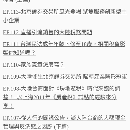
EP.113-北京證券交易所風光登場 聚焦服務創新型中
小企業
EP.112-直播引流銷售的大陸稅務問題
EP.111-台灣民法成年年齡下修至18歲，相關稅負影
響你知道嗎？
EP.110-家族憲章怎麼寫？
EP.109-大陸催生北京證券交易所 瞄準產業隱形冠軍
EP.108-大陸台商面對《房地產稅》時代來臨的調
整！–以上海2011年《房產稅》試點的經驗來分
享！
EP.107-從人行的闢謠公告，談大陸台商的大額現金
管理與反洗錢之因應 (下篇)