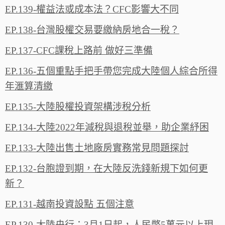
EP.139-權益法或成本法？CFC影響大不同
EP.138-台灣股權交易要繳納房地合一稅？
EP.137-CFC課稅上路前 做好三準備
EP.136-五個重點手把手帶您完成大陸個人綜合所得
年滙算清繳
EP.135-大陸股權投資架構涉稅分析
EP.134-大陸2022年減稅與退稅並舉，助企業紓困
EP.133-大陸出售土地廠房實務常見問題探討
EP.132-台胞證到期，在大陸反洗錢新規下如何更
新？
EP.131-越南投資設點 五個注意
EP.130-大陸央行：3月1日起，人民幣5萬元以上現