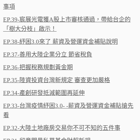
事項
EP.39-宸展光電獲A股上市審核通過，帶給台企的
「樹大分枝」啟示！
EP.38-紓困3.0來了 薪資及營運資金補貼說明
EP.37-善用大陸企業分立 節省稅負
EP.36-把握稅務規劃黃金期
EP.35-陸資投資台灣新規定 審查更加嚴格
EP.34-產創研發抵減範圍再延伸
EP.33-台灣疫情紓困3.0- -薪資及營運資金補貼搶先
看
EP.32-大陸土地廠房交易你不可不知的五件事