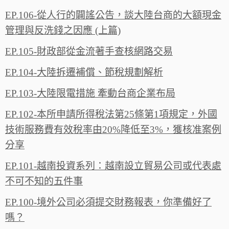
EP.106-從人行的闢謠公告，談大陸台商的大額現金
管理與反洗錢之因應 (上篇)
EP.105-財政部從金流著手查核網路交易
EP.104-大陸拆遷補償、節稅規劃解析
EP.103-大陸限電措施 牽動台商企業布局
EP.102-本所申請所得稅法第25條第1項規定，外國
技術服務費有效稅率由20%降低至3%，獲核准案例
分享
EP.101-越南投資系列：越南設立貿易公司或代表處
不可不知的五件事
EP.100-境外公司必須提交財務報表，你準備好了
嗎？