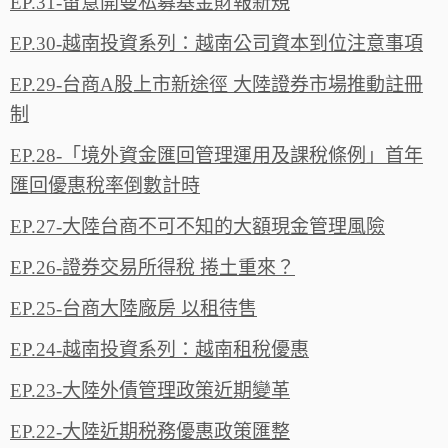
EP.31-留意開曼私募基金財報新規
EP.30-越南投資系列：越南公司資本到位注意事項
EP.29-台商A股上市新途徑 大陸證券市場推動註冊
制
EP.28-「境外資金匯回管理運用及課稅條例」首年
匯回優惠稅率倒數計時
EP.27-大陸台商不可不知的大額現金管理風險
EP.26-證券交易所得稅 捲土重來？
EP.25-台商大陸廠房 以租待售
EP.24-越南投資系列：越南租稅優惠
EP.23-大陸外債管理政策近期變革
EP.22-大陸近期税務優惠政策匯整