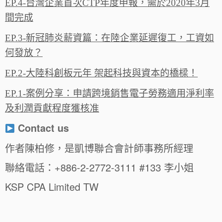
EP.4-台灣企業首次CTP年度申報，需於2020年3月
間完成
EP.3-新冠肺炎薪資篇：在陸企業延遲復工，工資如
何發放？
EP.2-大陸科創板元年 架起科技與資本的橋樑！
EP.1-案例分享：申請跨境銷售電子勞務適用淨利率
及利潤貢獻程度獲核准
Contact us
作者陳柏修，是凱博聯合會計師事務所經理
聯絡電話：+886-2-2772-3111 #133 李小姐
KSP CPA Limited TW