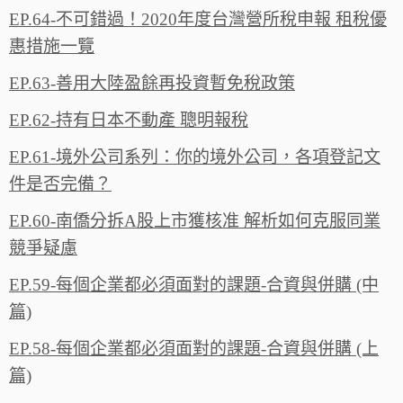
EP.64-不可錯過！2020年度台灣營所稅申報 租稅優
惠措施一‪覽‬
EP.63-善用大陸盈餘再投資暫免稅政策
EP.62-持有日本不動產 聰明報稅
EP.61-境外公司系列：你的境外公司，各項登記文
件是否完備？
EP.60-南僑分拆A股上市獲核准 解析如何克服同業
競爭疑慮
EP.59-每個企業都必須面對的課題-合資與併購 (中
篇)
EP.58-每個企業都必須面對的課題-合資與併購 (上
篇)