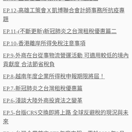
EP.12-高雄工策會Ｘ凱博聯合會計師事務所抗疫專
題
EP.11-(不斷更新)新冠肺炎之台灣租稅優惠篇二
EP.10-香港離岸所得免稅注意事項
EP.9-外商在台從事物流營運活動 可適用較低的境內
貢獻度 合法節省稅負
EP.8-越南年度企業所得稅申報期限將屆！
EP.7-新冠肺炎之台灣租稅優惠篇
EP.6-淺談大陸外商投資法之變革
EP.5-台版CRS交換即將上路 全球反避稅的現況與未
來