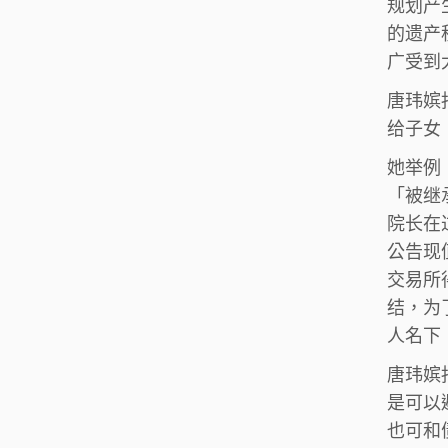
规划产
的遗产
广受到
唐玮嫔
给子女
她举例
「被继
院长在
公告现
交易所
结，为
人名下
唐玮嫔
是可以
也可和