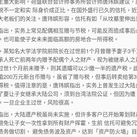
生重大影响。荷盛联合会计师事务所会计师唐玮嫔建议，
税不一定和实 际身价成正比。在国外盛行已久的信托，
大老板们的关注。唐玮嫔形容，信托有如「从坟墓里伸出
指出，实务上常见配偶相互赠与节税，可能反而造成事后
，也可能使子女未来面临高额的房地合一所得税。
，某知名大学法学院前院长在过世前1个月曾赠予妻子3千
承人死亡前两年内赠予配偶个人之财产，视为被继承人之
过世1个月前未赠予，则其遗孀可以少缴一半的遗产税。
值200万元新台币赠与，虽省了赠与税，但事后转卖给第
得税。值得注意的是，唐玮嫔指出，实务上曾发生过大陆
了要让子女继承大陆公司，须到台湾法院公证，但因为遭
，一旦企业主过世，风险很高。
指出，大陆遗产税虽尚未实施，但许多客户已开始筹划财
避免让子女一次性拿到所有财产挥霍，生前 信托可避免
债务做切割， 避免债务波及资产，达到「资产防火墙」