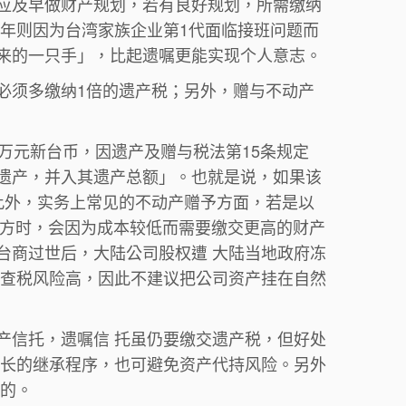
应及早做财产规划，若有良好规划，所需缴纳
近年则因为台湾家族企业第1代面临接班问题而
来的一只手」，比起遗嘱更能实现个人意志。
必须多缴纳1倍的遗产税；另外，赠与不动产
万元新台币，因遗产及赠与税法第15条规定
遗产，并入其遗产总额」。也就是说，如果该
此外，实务上常见的不动产赠予方面，若是以
3方时，会因为成本较低而需要缴交更高的财产
台商过世后，大陆公司股权遭 大陆当地政府冻
 查税风险高，因此不建议把公司资产挂在自然
产信托，遗嘱信 托虽仍要缴交遗产税，但好处
冗长的继承程序，也可避免资产代持风险。另外
目的。