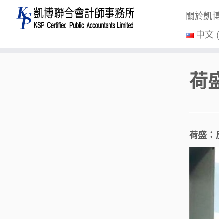
關於凱
中文 
Skip
荷
to
content
荷盛：