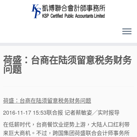
Skip
荷盛：台商在陆须留意税务财务
to
问题
content
荷盛：台商在陆须留意税务财务问题
2016-11-17 15:53联合报 记者蔡敏姿╱实时报导
在低薪时代，台商餐饮业逆势上游，大陆人口红利带
来巨大商机。不过，跨国集团荷盛联合会计师事务所