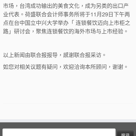
市场，台湾成功输出的美食文化，成为另类的出口产
业代表。荷盛联合会计师事务所将于11月29日下午两
点在台中国立中兴大学举办「 连锁餐饮迈向上市柜之
路」研讨会，聚焦连锁餐饮的海外市场与上市经验。
以上新闻由联合报报导，感谢联合报采访。
如您对相关议题有疑问，欢迎洽询本所顾问，谢谢。
搜