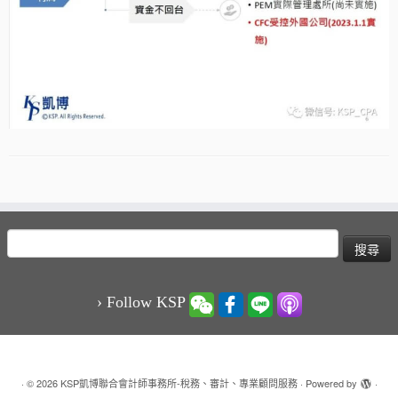
搜
尋
關
鍵
› Follow KSP
字:
·
© 2026
KSP凱博聯合會計師事務所-稅務、審計、專業顧問服務
·
Powered by
·