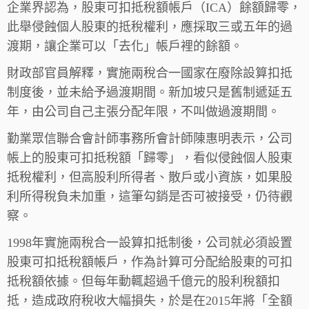
企業界認為，股東可扣抵稅額帳戶（ICA）餘額歸零，
此舉侵蝕個人股東的抵稅權利，應採取三或五年的過
渡期，讓企業可以「去化」帳戶裡的餘額。
財政部官員解釋，實施兩稅合一國家在廢除設算扣抵
制度後，並未給予過渡期間。新加坡只是舊制遞延五
年，由公司自己主張分配年限，不叫做過渡期間。
勤業眾信聯合會計師事務所會計師陳惠明表示，公司
帳上的股東可扣抵稅額「歸零」，看似侵蝕個人股東
抵稅權利，但高股利所得者、散戶或小資族，如果股
利所得稅負未加重，這筆勾銷是否可被接受，仍待觀
察。
1998年實施兩稅合一設算扣抵制後，公司就必須設置
股東可扣抵稅額帳戶，作為計算可分配給股東的可扣
抵稅額依據。但每年動輒超過千億元的股利稅額扣
抵，造成政府稅收大幅損失，於是在2015年將「全額