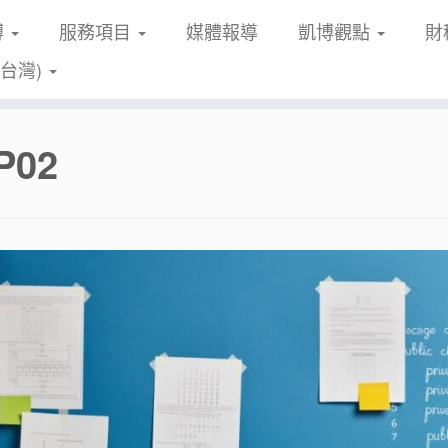
博
服務項目
媒體報導
凱博觀點
財
(台灣)
P02