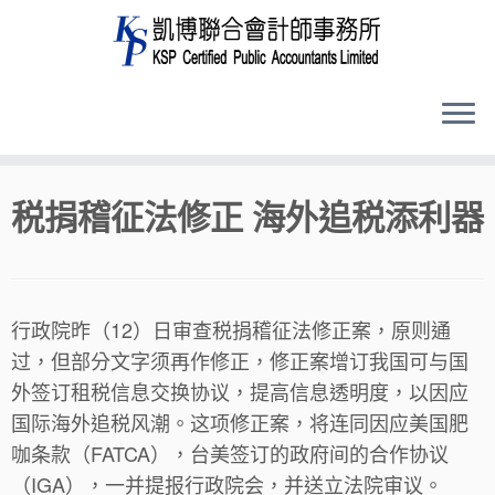
Skip
税捐稽征法修正 海外追税添利器
to
content
行政院昨（12）日审查税捐稽征法修正案，原则通
过，但部分文字须再作修正，修正案增订我国可与国
外签订租税信息交换协议，提高信息透明度，以因应
国际海外追税风潮。这项修正案，将连同因应美国肥
咖条款（FATCA），台美签订的政府间的合作协议
（IGA），一并提报行政院会，并送立法院审议。