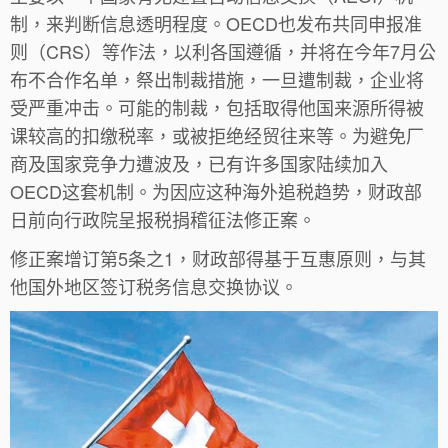
制，来判断信息透明程度。OECD也发布共同申报准
则（CRS）等作法，以利各国遵循，并将在今年7月公
布不合作名单，祭出制裁措施，一旦遭制裁，企业将
受严重冲击。可能的制裁，包括取得他国来源所得被
课较高的扣缴税率，或被拒绝经贸往来等。为避免厂
商及国家竞争力遭波及，已有许多国家陆续加入
OECD这套机制。为因应这种海外追税趋势，财政部
日前向行政院呈报税捐稽征法修正案。
修正案增订第5条之1，财政部得基于互惠原则，与其
他国外地区签订税务信息交换协议。