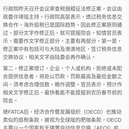
行政院昨天召开会议审查税捐稽征法修正案，会议由
政委许璋瑶主持。行政院高层表示，透过税务信息交
换合作，海外追税已是国际趋势，因此修正案原则通
过，部分文字作修正后，就可提报院会。知情官员表
示，需要作文字修正部分，主要有两部分，第一是，
修正案中有包括可与大陆及港澳地区，签订税务信息
交换协议，相关文字由陆委会再作确认。
第二，修正案增订，企业、个人或机构，拒绝或未配
合提供信息者，将处以罚款。罚款最高及最低金额之
间，须考虑合理倍数，略作调整。官员表示，预计作
相关文字修正后，最快看能不能提报到农历春节前的
院会。
继FATCA后，经济合作暨发展组织（OECD）也推动
类似的追税条款，被视为全球版的肥咖条款，OECD
主要以一个国家有无建置自动信息交换（AEOI）机