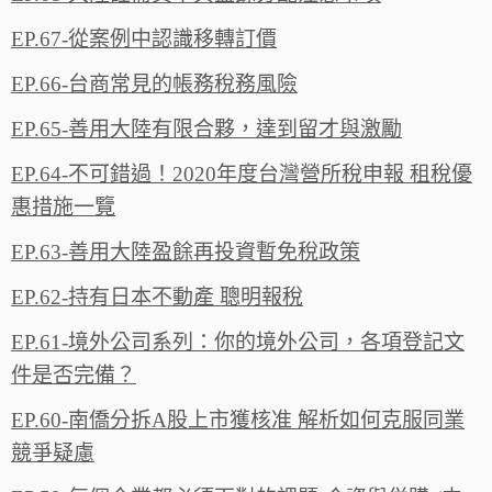
EP.67-從案例中認識移轉訂價
EP.66-台商常見的帳務稅務風險‬‬
EP.65-善用大陸有限合夥，達到留才與激‪勵‬‬
EP.64-不可錯過！2020年度台灣營所稅申報 租稅優
惠措施一‪覽‬
EP.63-善用大陸盈餘再投資暫免稅政策
EP.62-持有日本不動產 聰明報稅
EP.61-境外公司系列：你的境外公司，各項登記文
件是否完備？
EP.60-南僑分拆A股上市獲核准 解析如何克服同業
競爭疑慮