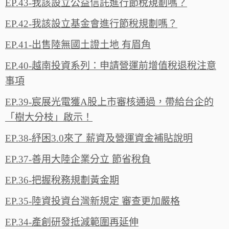
EP.43-我該設立公益信託進行節稅規劃嗎？
EP.42-我該設立基金會進行節稅規劃嗎？
EP.41-出售陸無國土證土地 有眉角
EP.40-越南投資系列：申請營運前增值稅退稅注意
事項
EP.39-宸展光電獲A股上市審核通過，帶給台企的
「樹大分枝」啟示！
EP.38-紓困3.0來了 薪資及營運資金補貼說明
EP.37-善用大陸企業分立 節省稅負
EP.36-把握稅務規劃黃金期
EP.35-陸資投資台灣新規定 審查更加嚴格
EP.34-產創研發抵減範圍再延伸