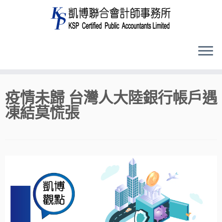
Skip
疫情未歸 台灣人大陸銀行帳戶遇
to
凍結莫慌張
content