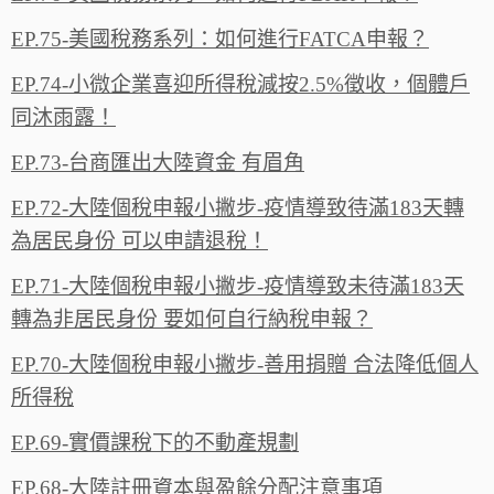
EP.75-美國稅務系列：如何進行FATCA申報？‬
EP.74-小微企業喜迎所得稅減按2.5%徵收，個體戶
同沐雨露‪！‬
EP.73-台商匯出大陸資金 有眉角
EP.72-大陸個稅申報小撇步-疫情導致待滿183天轉
為居民身份 可以申請退稅！
EP.71-大陸個稅申報小撇步-疫情導致未待滿183天
轉為非居民身份 要如何自行納稅申報？
EP.70-大陸個稅申報小撇步-善用捐贈 合法降低個人
所得稅
EP.69-實價課稅下的不動產規劃
EP.68-大陸註冊資本與盈餘分配注意事項