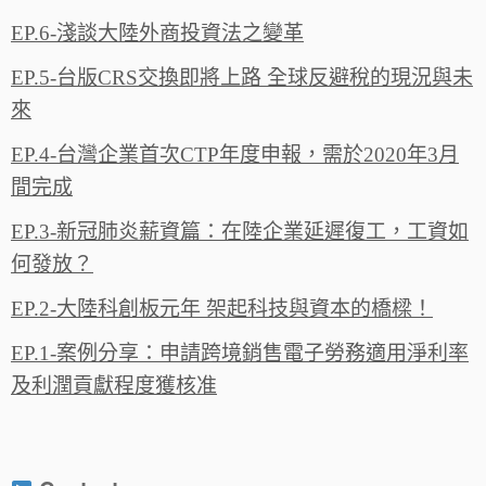
EP.6-淺談大陸外商投資法之變革
EP.5-台版CRS交換即將上路 全球反避稅的現況與未
來
EP.4-台灣企業首次CTP年度申報，需於2020年3月
間完成
EP.3-新冠肺炎薪資篇：在陸企業延遲復工，工資如
何發放？
EP.2-大陸科創板元年 架起科技與資本的橋樑！
EP.1-案例分享：申請跨境銷售電子勞務適用淨利率
及利潤貢獻程度獲核准