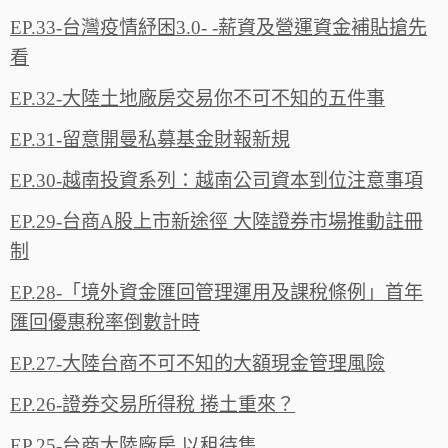
EP.33-台灣疫情紓困3.0- -薪資及營運資金補貼搶先
看
EP.32-大陸土地廠房交易你不可不知的五件事
EP.31-留意開曼私募基金財報新規
EP.30-越南投資系列：越南公司資本到位注意事項
EP.29-台商A股上市新途徑 大陸證券市場推動註冊
制
EP.28-「境外資金匯回管理運用及課稅條例」首年
匯回優惠稅率倒數計時
EP.27-大陸台商不可不知的大額現金管理風險
EP.26-證券交易所得稅 捲土重來？
EP.25-台商大陸廠房 以租待售