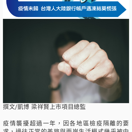
撰文/凱博 梁祥賢上市項目總監
疫情襲擾超過一年，因各地區檢疫隔離的要
求，過往正常的差旅與兩岸生活模式幾乎被中