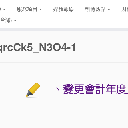
博
服務項目
媒體報導
凱博觀點
財
(台灣)
qrcCk5_N3O4-1