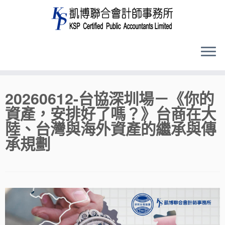
Skip
20260612-台協深圳場－《你的
to
資產，安排好了嗎？》台商在大
content
陸、台灣與海外資產的繼承與傳
承規劃