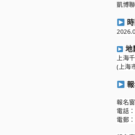
凱博聯
時
2026.
地
上海
(上海
報
報名窗
電話：(0
電郵：t