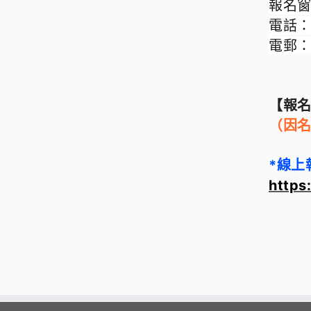
報名窗
電話：+8
電郵：a
【報
（因
*線上
https