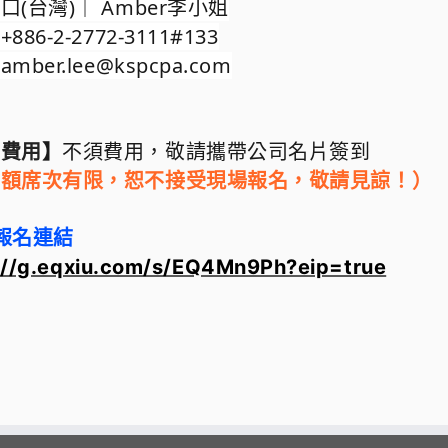
口(台灣)｜ Amber李小姐
86-2-2772-3111#133
mber.lee@kspcpa.com
名費用
】
不須費用
，敬請
攜帶公司名片簽到
名額席次有限，恕不接受現場報名，敬請見諒！
）
報名連結
://g.eqxiu.com/s/EQ4Mn9Ph?eip=true