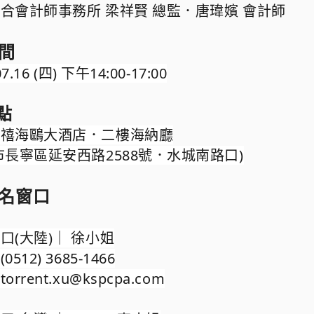
合會計師事務所 梁祥賢
總監．
唐瑋嬪
會計師
間
07.16 (四) 下午14:00-17:00
點
千禧海鷗大酒店．二樓海納廳
市長寧區延安西路2588號．水城南路口)
名窗口
口(大陸)｜ 徐小姐
512) 3685-1466
orrent.xu@kspcpa.com