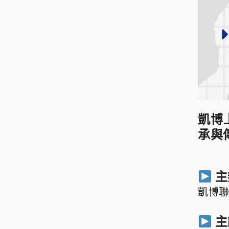
凱博
承與
主
凱博
主