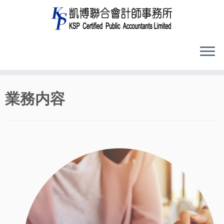
コ
業務内容
ン
テ
ン
ツ
へ
ス
キ
ッ
プ