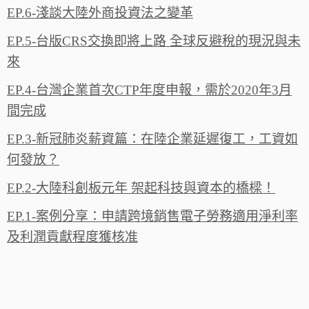
EP.6-淺談大陸外商投資法之變革
EP.5-台版CRS交換即將上路 全球反避稅的現況與未
來
EP.4-台灣企業首次CTP年度申報，需於2020年3月
間完成
EP.3-新冠肺炎薪資篇：在陸企業延遲復工，工資如
何發放？
EP.2-大陸科創板元年 架起科技與資本的橋樑！
EP.1-案例分享：申請跨境銷售電子勞務適用淨利率
及利潤貢獻程度獲核准