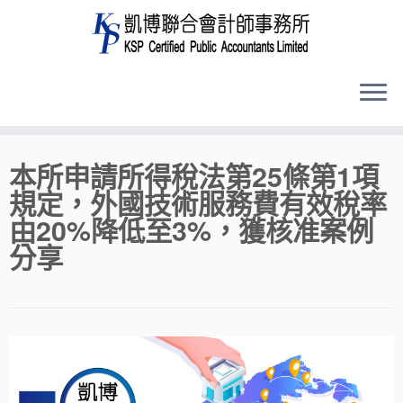
Skip
本所申請所得稅法第25條第1項
to
規定，外國技術服務費有效稅率
content
由20%降低至3%，獲核准案例
分享