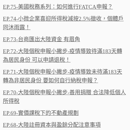
EP.75-美國稅務系列：如何進行FATCA申報？‬
EP.74-小微企業喜迎所得稅減按2.5%徵收，個體戶
同沐雨露‪！‬
EP.73-台商匯出大陸資金 有眉角
EP.72-大陸個稅申報小撇步-疫情導致待滿183天轉
為居民身份 可以申請退稅！
EP.71-大陸個稅申報小撇步-疫情導致未待滿183天
轉為非居民身份 要如何自行納稅申報？
EP.70-大陸個稅申報小撇步-善用捐贈 合法降低個人
所得稅
EP.69-實價課稅下的不動產規劃
EP.68-大陸註冊資本與盈餘分配注意事項