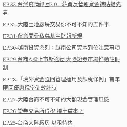
EP.33-台灣疫情紓困3.0- -薪資及營運資金補貼搶先
看
EP.32-大陸土地廠房交易你不可不知的五件事
EP.31-留意開曼私募基金財報新規
EP.30-越南投資系列：越南公司資本到位注意事項
EP.29-台商A股上市新途徑 大陸證券市場推動註冊
制
EP.28-「境外資金匯回管理運用及課稅條例」首年
匯回優惠稅率倒數計時
EP.27-大陸台商不可不知的大額現金管理風險
EP.26-證券交易所得稅 捲土重來？
EP.25-台商大陸廠房 以租待售