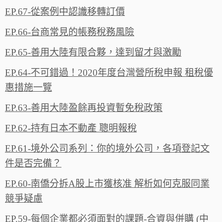
EP.67-從案例中認識移轉訂價
EP.66-台商常見的帳務稅務風險‬‬
EP.65-善用大陸有限合夥，達到留才與激‪勵‬‬
EP.64-不可錯過！2020年度台灣營所稅申報 租稅優
惠措施一‪覽‬
EP.63-善用大陸盈餘再投資暫免稅政策
EP.62-持有日本不動產 聰明報稅
EP.61-境外公司系列：你的境外公司，各項登記文
件是否完備？
EP.60-南僑分拆A股上市獲核准 解析如何克服同業
競爭疑慮
EP.59-每個企業都必須面對的課題-合資與併購 (中