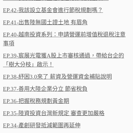
EP.42-我該設立基金會進行節稅規劃嗎？
EP.41-出售陸無國土證土地 有眉角
EP.40-越南投資系列：申請營運前增值稅退稅注意
事項
EP.39-宸展光電獲A股上市審核通過，帶給台企的
「樹大分枝」啟示！
EP.38-紓困3.0來了 薪資及營運資金補貼說明
EP.37-善用大陸企業分立 節省稅負
EP.36-把握稅務規劃黃金期
EP.35-陸資投資台灣新規定 審查更加嚴格
EP.34-產創研發抵減範圍再延伸