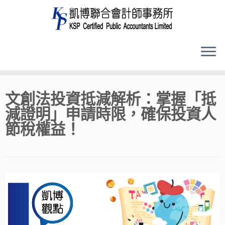
Skip
文創法投資抵減解析：掌握「抵
to
減證明」申請時限，確保投資人
content
節稅權益！