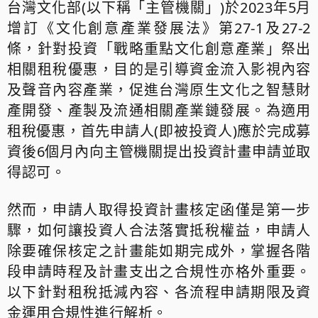
台灣文化部
(
以下稱「主管機關」
)
於
2023
年
5
月
增訂《文化創意產業發展法》第
27-1
及
27-2
條，針對投資「戰略重點文化創意產業」祭出
相關租稅優惠，目的是引導資金流入影視內容
及聲音內容產業，促進台灣原生文化之智慧財
產開發、產製及流通相關產業鏈發展。為適用
租稅優惠，首先申請人
(
即被投資人
)
應於完成募
資後
6
個月內向主管機關提出投資計畫申請並取
得認可。
然而，申請人取得投資計畫核定函僅是第一步
驟，如何讓投資人合法落實抵稅權益，申請人
除要確保核定之計畫能如期完成外，掌握各階
段申請時程及計畫支出之合規性亦格外重要。
以下針對租稅抵減內容、各流程申請期限及資
金運用合規性進行解析。