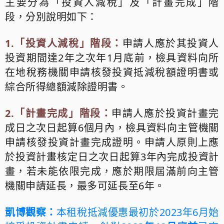
主要分為「投資人減稅」及「計畫完成」階
段，分別說明如下：
1.
「投資人減稅」階段：
申請人應於其投資人
投資期間達
2
年之次年
1
月底前，檢具資料向所
在地稅務機關申請核發投資抵減稅額證明書或
綜合所得總額減除證明書。
2.
「計畫完成」階段：
申請人應於投資計畫完
成日之次日起算
6
個月內，檢具資料向主管機關
申請核發投資計畫完成證明。申請人原則上應
於投資計畫核定日之次日起算
3
年內完成投資計
畫，若未能依限完成，應於期限屆滿前向主管
機關申請延長，最多可延長至
6
年。
凱博觀察：
本租稅抵減優惠最初於
2023
年
6
月始