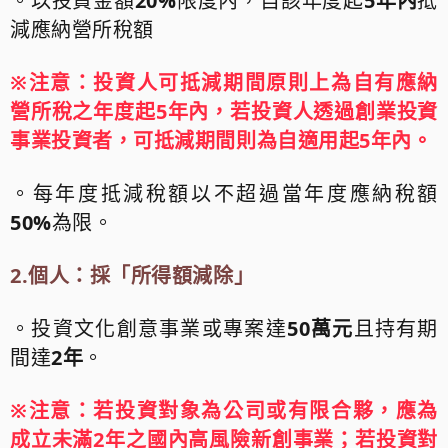
。以投資金額
20%
限度內，自該年度起
5
年內
抵
減應納營所稅額
※注意：
投資人可抵減期間原則上為自有應納
營所稅之年度起
5
年內，若投資人透過創業投資
事業投資者，可抵減期間則為自適用起
5
年內。
。每年度抵減稅額以不超過當年度應納稅額
50%
為限。
2.
個人：採「所得額減除」
。投資文化創意事業或專案達
50
萬元
且持有期
間達
2
年
。
※注意：
若投資對象為公司或有限合夥，應為
成立未滿
2
年之國內高風險新創事業；若投資對