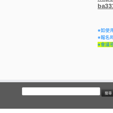
ba33
※如使
※報名
※會議
搜
尋
關
鍵
字: