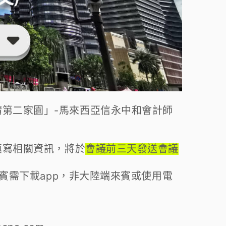
請第二家園
」-
馬來西亞信永中和會計師
實填寫相關資訊，將於
會議前三天發送會議
端來賓需下載app，非大陸端來賓或使用電