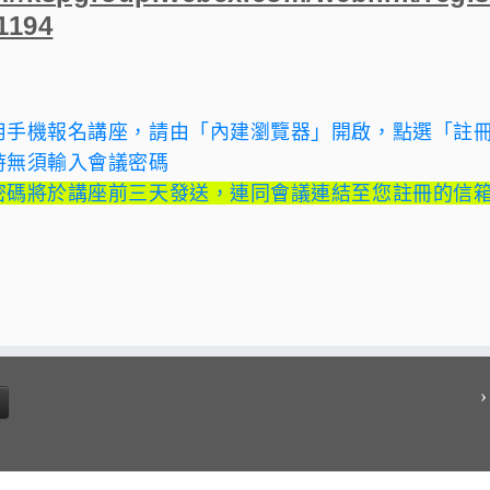
1194
用手機報名講座，請由「內建瀏覽器」開啟，
點選
「註
時無須輸入會議密碼
密碼將於講座前三天發送，連同會議連結至您註冊的信
›