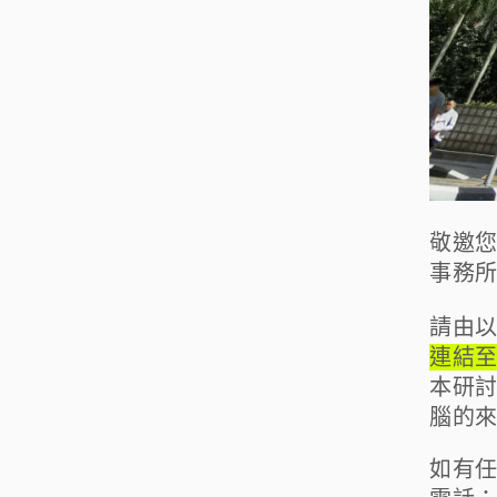
敬邀
事務
請由以
連結
本研討
腦的
如有任