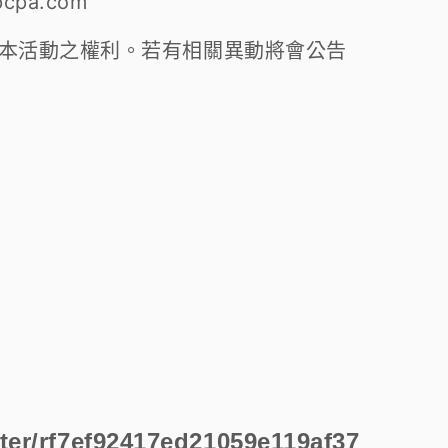
cpa.com
消本活動之權利。若有相關異動將會公告
ter/rf7ef92417ed21059e119af37