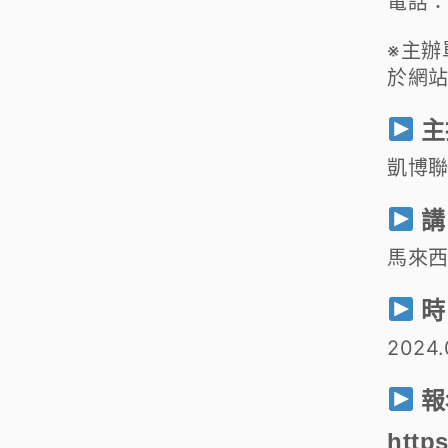
電話：+
※主
於網站
主
凱博聯
講
馬來
時
2024.
報
http