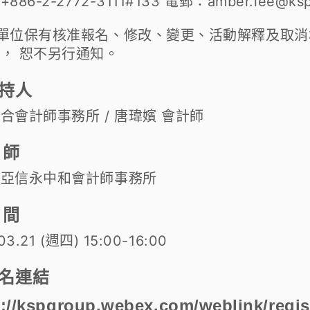
886-2-2772-3111#133
電郵：amber.lee@ksp
辦單位保有核准報名、修改、變更、活動解釋及取
， 恕不另行通知。
持人
合會計師事務所 / 唐瑋嬪 會計師
 師
西亞信永
中和會計師事務
所
 間
03.21 (週四) 15:00-16:00
名連結
s://kspgroup.webex.com/weblink/regis