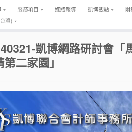
博
服務項目
媒體報導
凱博觀點
財
(台灣)
0240321-凱博網路研討
請第二家園」