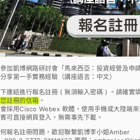
您參加凱博網路研討會「
馬來西亞：投資經營及申
所分享第一手實務經驗
（講座語言：
中文）
下連結進行報名註冊 ( 無須輸入密碼 ) 。請確
至您註冊的信箱
。
會採用Cisco Webex 軟體，使用手機或大陸
來賓可直接網頁登入，無需事先下載。
何報名註冊問題，歡迎聯繫凱博李小姐Amber