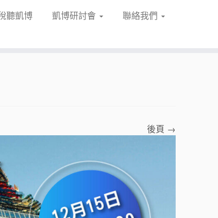
稅聽凱博
凱博研討會
聯絡我們
後頁 →