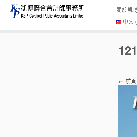
關於凱
中文 
Skip
12
to
content
← 前頁