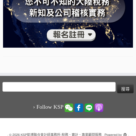
搜
尋
關
鍵
› Follow KSP
字:
·
© 2026
KSP凱博聯合會計師事務所-稅務、審計、專業顧問服務
·
Powered by
·