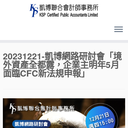
Skip
20231221-凱博網路研討會「境
to
外資產全都露，企業主明年5月
content
面臨CFC新法規申報」