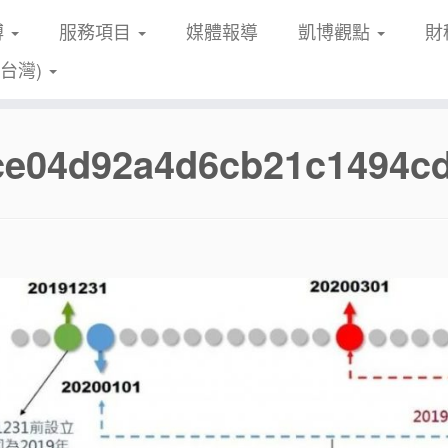
博
服務項目
媒體報導
凱博觀點
財
(台灣)
fce04d92a4d6cb21c1494c