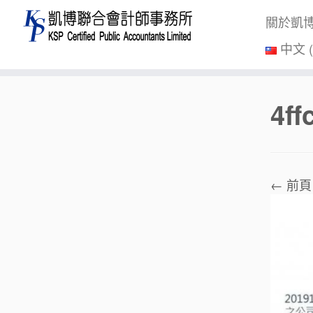
關於凱
中文 
Skip
4f
to
content
← 前頁