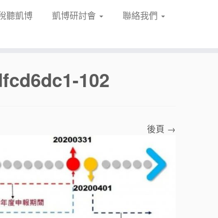
稅聽凱博
凱博研討會
聯絡我們
dfcd6dc1-102
後頁 →