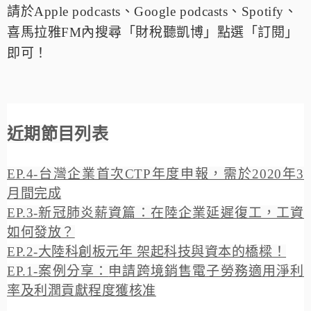
請於Apple podcasts、Google podcasts、Spotify、
喜馬拉雅FM內搜尋「
財稅
聽凱
博
」點選「訂閱」
即可！
近期節目列表
EP.4-台灣企業首次CTP年度申報，需於2020年3
月間完成
EP.3-新冠肺炎薪資篇：
在陸企業延遲復工，工資
如何發放？
EP.2-大陸科創板元年 架起科技與資本的橋樑！
EP.1-案例分享：
申請跨境銷售電子勞務適用淨利
率及利潤貢獻程度獲核准