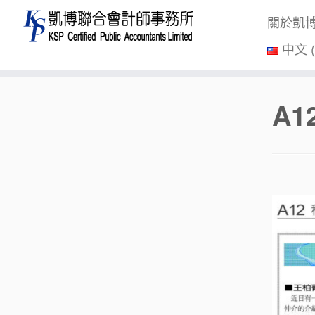
關於凱
中文 
Skip
A1
to
content