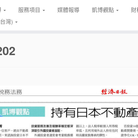
博
服務項目
媒體報導
凱博觀點
財
(台灣)
202