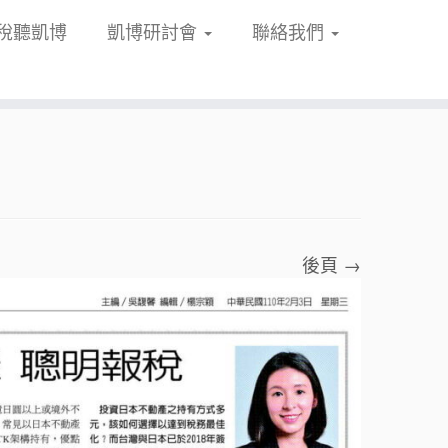
稅聽凱博
凱博研討會
聯絡我們
後頁 →