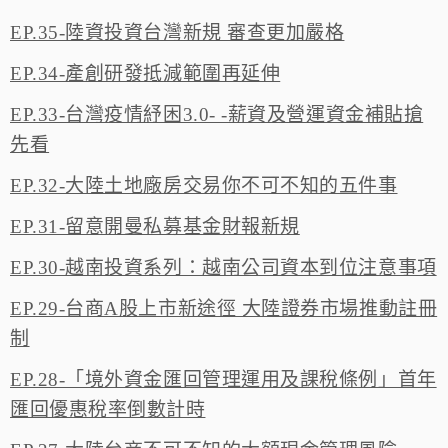
EP.35-陸資投資台灣新規 審查更加嚴格
EP.34-產創研發抵減範圍再延伸
EP.33-台灣疫情紓困3.0- -薪資及營運資金補貼搶
先看
EP.32-大陸土地廠房交易你不可不知的五件事
EP.31-留意開曼私募基金財報新規
EP.30-越南投資系列：越南公司資本到位注意事項
EP.29-台商A股上市新途徑 大陸證券市場推動註冊
制
EP.28-「境外資金匯回管理運用及課稅條例」首年
匯回優惠稅率倒數計時