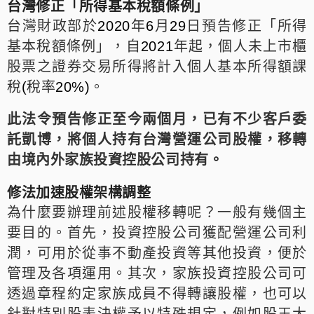
台灣修正「所得基本稅額條例」
台灣財政部於
年
月
日預告修正「所得
2020
6
29
基本稅額條例」，自
年起，個人未上市櫃
2021
股票之證券交易所得將計入個人基本所得額課
稅
稅率
。
(
20%)
此法令預告修正至今兩個月，已有不少客戶委
託凱博，將個人持有台灣營運公司股權，移轉
由境內外家族投資控股公司持有。
修法加速股權架構調整
為什麼要辦理前述股權移轉呢？一般有幾個主
要目的。首先，投資控股公司獲配營運公司利
潤，可用於從事不動產投資等其他投資，便於
管理及各項運用。其次，家族投資控股公司可
透過章程約定家族成員不得轉讓股權，也可以
針對特別股表決權予以特殊規定，例如股王大