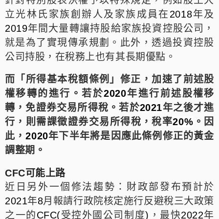
立光林氏家族創辦人及家族成員在
年及
2018
年間大量轉讓持股給家族投資控股公司，
2019
就是為了實現傳承規劃。此外，透過投資控股
公司持股，在稅務上也有其長期優點。
而「所得基本稅額條例」修正，加速了前述股
權移轉的進行。若於
年進行前述股權移
2020
轉，免證券交易所得稅。若於
年之後才進
2021
行，則需課徵證券交易所得稅，稅率
。因
20%
此，
年下半年將是因應此條例修正的黃金
2020
調整期。
CFC可能上路
近日另外一個修法趨勢：財政部發布預計於
年
月報請行政院核定施行反避稅三大政策
2021
8
之一的
受控外國公司制度
，最快
年
CFC(
)
2022