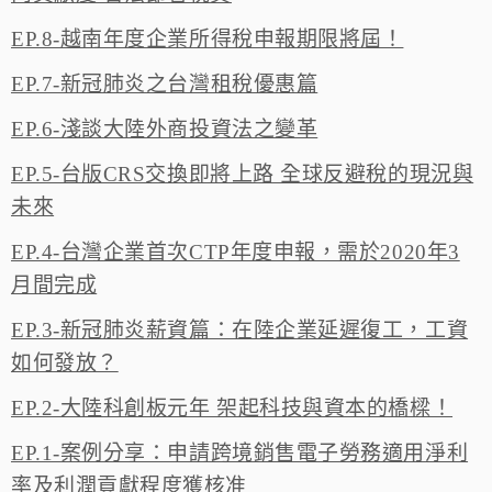
EP.8-越南年度企業所得稅申報期限將屆！
EP.7-新冠肺炎之台灣租稅優惠篇
EP.6-淺談大陸外商投資法之變革
EP.5-台版CRS交換即將上路 全球反避稅的現況與
未來
EP.4-台灣企業首次CTP年度申報，需於2020年3
月間完成
EP.3-新冠肺炎薪資篇：在陸企業延遲復工，工資
如何發放？
EP.2-大陸科創板元年 架起科技與資本的橋樑！
EP.1-案例分享：申請跨境銷售電子勞務適用淨利
率及利潤貢獻程度獲核准