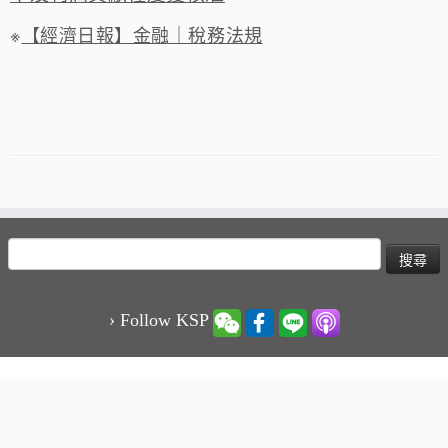
※
【經濟日報】金融｜稅務法規
搜
尋
關
鍵
› Follow KSP
字:
·
© 2026
KSP凱博聯合會計師事務所-稅務、審計、專業顧問服務
·
Powered by
·
Designed with the
Customizr theme
·