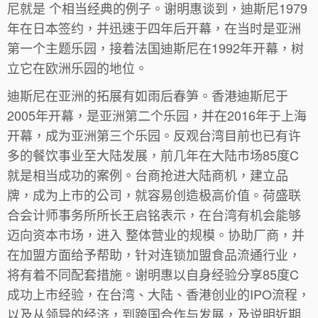
尼就是 个相当经典的例子。谢明惠谈到，迪斯尼1979
年在日本签约，并迅速于四年后开幕，在当时是亚洲
第一个主题乐园，接着法国迪斯尼在1992年开幕，树
立它在欧洲乐园的地位。
迪斯尼在亚洲的拓展有如雨后春笋。香港迪斯尼于
2005年开幕，是亚洲第二个乐园，并在2016年于上海
开幕，成为亚洲第三个乐园。反观台湾目前也已有许
多的餐饮事业至大陆发展，前几年在大陆市场85度C
就是相当成功的案例。台商抢进大陆商机，建立品
牌，成为上市的公司，就容易创造极高价值。荷盛联
合会计师事务所所长王启铭表示，在台湾有机会能够
迈向资本市场，进入 整体营业的规模。协助厂商，并
在加盟方面给予帮助，针对连锁加盟食品流通行业，
将有着不同配套措施。谢明惠以自身经验分享85度C
成功上市经验，在台湾、大陆、香港创业的IPO流程，
以及从领导的经济，到跨国合作与发展，及说明近期