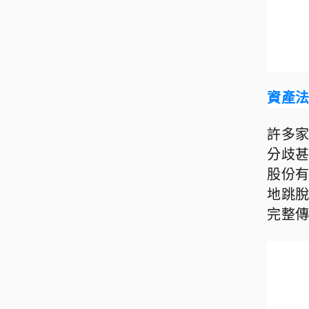
資產
許多
分歧
股份
地跳
完整