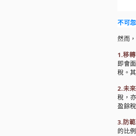
不可
然而
1.
移轉
即會
稅。
2.
未來
稅，
盈餘
3.
防範
的比