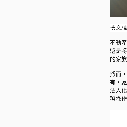
撰文
/
不動
還是
的家
然而
有，
法人
務操