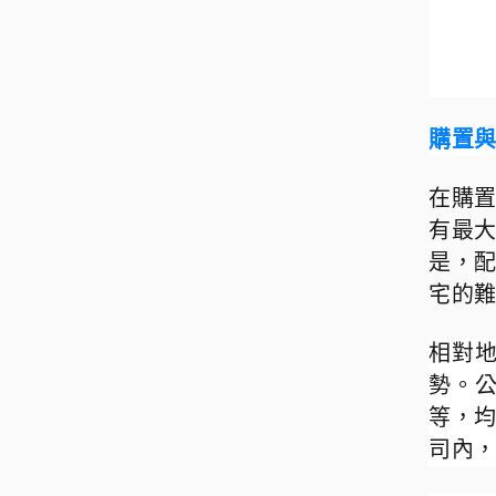
購置
在購
有最
是，
宅的
相對
勢。
等，
司內