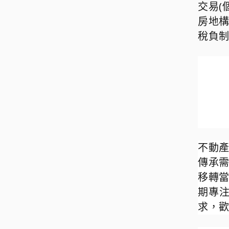
交易
(
房地
稅負
不動
傳承
移轉
期專
求，