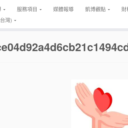
博
服務項目
媒體報導
凱博觀點
財
(台灣)
fce04d92a4d6cb21c1494c