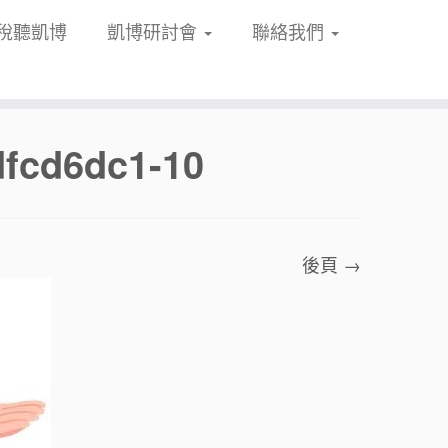
稅聽凱博
凱博研討會
聯絡我們
dfcd6dc1-10
後頁 →