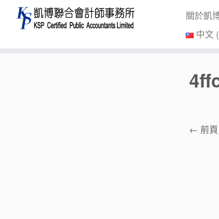
關於凱
中文 
Skip
4f
to
content
← 前頁