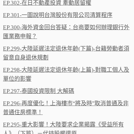
EP.302-在日不動產投資 牽動居留權
EP.301-一圖說明台灣股份有限公司清算程序
EP.300-海外資金回台答疑：台商要如何辦理銀行外
匯業務申報？
EP.299-大陸延遲法定退休年齡(下篇)-台籍勞動者須
留意自身退休規劃
EP.298-大陸延遲法定退休年齡(上篇)-對職工個人及
單位的影響
EP.297-泰國投資限制 大解碼
EP.296-再度優化！上海樓市“將及時”取消普通及非
普通住房標準！
EP.295-重大影響！大陸要求企業揭露《受益所有
人》（下篇）－代持股權還原