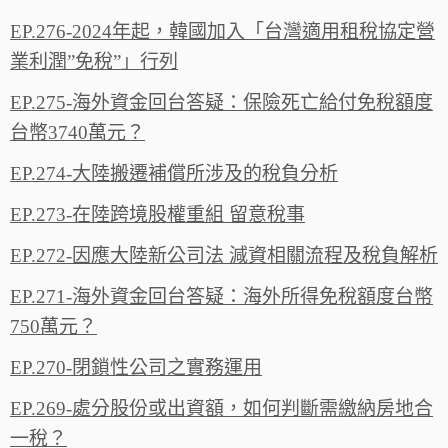
EP.276-2024年起，韓國加入「台灣適用租稅協定營
業利潤”免稅”」行列
EP.275-海外資金回台答疑：保險死亡給付免稅額度
台幣3740萬元？
EP.274-大陸搬遷補償所涉及的稅負分析
EP.273-在陸跨境股權重組 留意稅事
EP.272-因應大陸新公司法 減資相關流程及稅負解析
EP.271-海外資金回台答疑：海外所得免稅額度台幣
750萬元？
EP.270-閉鎖性公司之實務運用
EP.269-處分股份或出資額，如何判斷需繳納房地合
一稅？