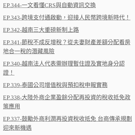
EP.344-一文看懂CRS與自動資訊交換
EP.343-跨境支付通啟動，迎接人民幣跨境新時代！
EP.342-越南三大重磅新制上路
EP.341-節稅不成反增稅？從夫妻財產差額分配看房
地合一稅的潛藏風險
EP.340-越南法人代表需辦理暫住證及實地身分認
證！
EP.339-泰國公司增值稅與預扣稅申報實務
EP.338-大陸外商企業盈餘分配再投資的稅收抵免政
策應用
EP.337-鼓勵外商利潤再投資稅收抵免 台商傳承規劃
迎來新機遇