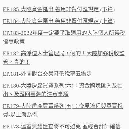
EP.185-大陸資金匯出 善用非貿付匯規定 (下篇)
EP.184-大陸資金匯出 善用非貿付匯規定 (上篇)
EP.183-2022年度一定要爭取適用的大陸個人所得稅
優惠政策
EP.182-高淨值人士管理局，假的！大陸加強稅收監
管，真的！
EP.181-外商對台交易降低稅率五撇步
EP.180-大陸房產買賣系列(六)：資金跨境匯入及匯
出、及匯回臺灣的注意事項
EP.179-大陸房產買賣系列(五)：交易流程與買賣稅
費-以上海為例
EP.178-溫室氣體盤查將不可避免 並經會計師確信