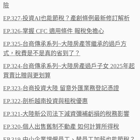
險
EP.327-投資AI也能節稅？產創條例最新修訂解析
EP.326-掌握 CFC 適用條件 報稅免擔心
EP.325-台商傳承系列~大陸房產等繼承的過戶方
式，稅費是不是真的省到了？
EP.324-台商傳承系列~大陸房產過戶子女 2025年起
買賣比贈與更划算
EP.323-台商投資大陸 留意外匯業務登記憑證
EP.322-剖析越南投資與租稅優惠
EP.321-大陸新公司法下減資彌補虧損的稅務影響
EP.320-個人出售舊制不動產 如何計算所得稅
EP.319-中小企業增僱員工、替員工加薪也能節稅？