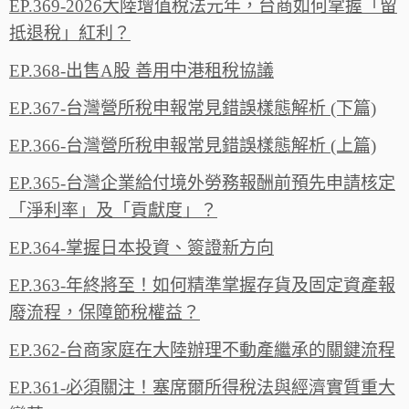
EP.369-2026大陸增值稅法元年，台商如何掌握「留
抵退稅」紅利？
EP.368-出售A股 善用中港租稅協議
EP.367-台灣營所稅申報常見錯誤樣態解析 (下篇)
EP.366-台灣營所稅申報常見錯誤樣態解析 (上篇)
EP.365-台灣企業給付境外勞務報酬前預先申請核定
「淨利率」及「貢獻度」？
EP.364-掌握日本投資、簽證新方向
EP.363-年終將至！如何精準掌握存貨及固定資產報
廢流程，保障節稅權益？
EP.362-台商家庭在大陸辦理不動產繼承的關鍵流程
EP.361-必須關注！塞席爾所得稅法與經濟實質重大