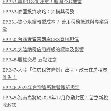
EP.353-準IPO公司注意！避開ESG地雷
EP.352-泰國投資攻略：架構與稅務
EP.351-擔心永續轉型成本？ 善用稅務抵減與專案貸
款
EP.350-台商宜留意兩岸CRS查核現況
EP.349-大陸納稅信用評級的標準及影響
EP.348-股權交易 五點注意
EP.347-大陸「住房租賃條例」出臺，改善住房租賃
亂象！
EP.346-2025年台灣營所稅暫繳新規定
EP.345-海南島將於2025年12月啟動封關！留意新稅
收政策