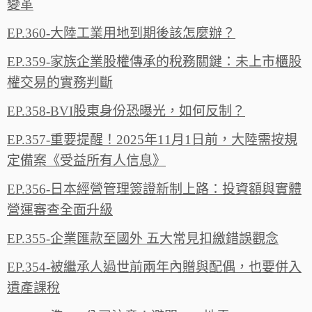
變革
EP.360-大陸工業用地到期後該怎麼辦？
EP.359-家族企業股權傳承的稅務關鍵：未上市櫃股
權交易的實務判斷
EP.358-BVI股東身份恐曝光，如何反制？
EP.357-重要提醒！2025年11月1日前，大陸需按規
定備案《受益所有人信息》
EP.356-日本經營管理簽證新制上路：投資額與實體
營運審查全面升級
EP.355-企業匯款至國外 五大常見扣繳錯誤觀念
EP.354-被繼承人過世前兩年內贈與配偶，也要併入
遺產課稅