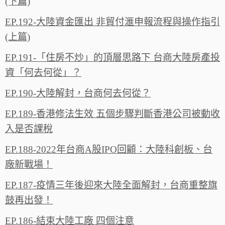
(下篇)
EP.192-大陸資金匯出 非貿付滙申報流程與操作指引
(上篇)
EP.191-「住房不炒」的頂層思路下 台商大陸房產投
資「何去何從」？
EP.190-大陸解封，台商何去何從？
EP.189-香港修法生效 五個步驟判斷香港公司被動收
入是否課稅
EP.188-2022年台商A股IPO回顧：大陸科創板、台
廠新戰場！
EP.187-疫情三年後迎來大陸全面解封，台商重整旗
鼓再出發！
EP.186-結束大陸工廠 四個注意