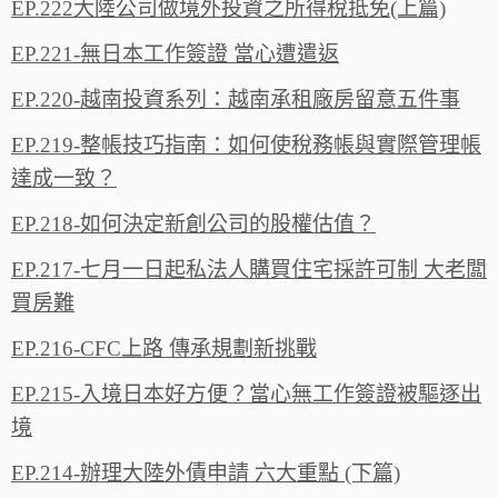
EP.222大陸公司做境外投資之所得稅抵免(上篇)
EP.221-無日本工作簽證 當心遭遣返
EP.220-越南投資系列：越南承租廠房留意五件事
EP.219-整帳技巧指南：如何使稅務帳與實際管理帳
達成一致？
EP.218-如何決定新創公司的股權估值？
EP.217-七月一日起私法人購買住宅採許可制 大老闆
買房難
EP.216-CFC上路 傳承規劃新挑戰
EP.215-入境日本好方便？當心無工作簽證被驅逐出
境
EP.214-辦理大陸外債申請 六大重點 (下篇)