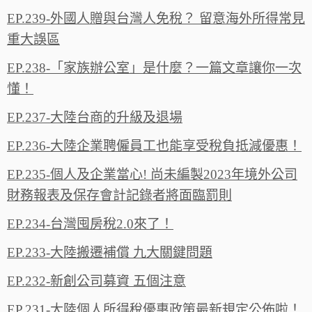
EP.239-外國人贈與台灣人免稅？ 留意海外所得常見
重大誤區
EP.238-「家族辦公室」是什麼？一篇文章讓你一次
懂！
EP.237-大陸台商的升級及退場
EP.236-大陸企業聘僱員工也能享受稅負抵減優惠！
EP.235-個人及企業當心! 尚未編製2023年境外公司
財務報表及保存會計記錄者將面臨罰則
EP.234-台灣囤房稅2.0來了！
EP.233-大陸搬遷補償 九大關鍵問題
EP.232-新創公司募資 五個注意
EP.231-大陸個人所得稅優惠政策最新規定公佈啦！