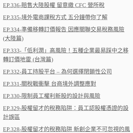
EP.336-賠售大陸股權 留意繳 CFC 營所稅
EP.335-境外電商課稅方式 五分鐘帶你了解
EP.334-準備移轉訂價報告 因應關聯交易稅務風險
(大陸篇)
EP.333-「低利潤」高風險！五種企業最易踩中之移
轉訂價地雷 (台灣篇)
EP.332-員工持股平台 – 為何選擇閉鎖性公司
EP.331-關稅戰衝擊 台商境外調整應對
EP.330-限制員工權利新股的設計與風險
EP.329-股權留才的稅務陷阱：員工認股權憑證的設
計誤區
EP.328-股權留才的稅務陷阱 新創企業不可忽視的風