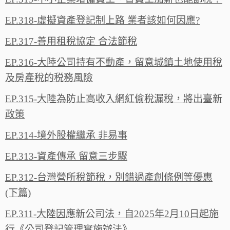
EP.318-虛擬資產登記制上路 業者該如何因應?
EP.317-善用租稅協定 合法節稅
EP.316-大陸公司持有不動產，留意城鎮土地使用稅
及房產稅的税務風險
EP.315-大陸為防止高收入網紅偷稅漏稅，將出臺新
政策
EP.314-境外股權繼承 非易事
EP.313-資產傳承 留意三步驟
EP.312-台灣營所稅節稅，別錯過產創條例等優惠
(下篇)
EP.311-大陸因應新公司法，自2025年2月10日起施
行《公司登記管理實施辦法》