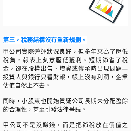
第三
，
稅務結構沒有
重新規劃
。
甲公司實際營運狀況良好，但多年來為了壓低
稅
負，報表上刻意壓低獲利。短期節省了
稅
金，卻在股權出售、增資或傳承時出現問題
—
投資人與銀行只看財報，帳上沒有利潤，企業
估
值
自然上不去。
同時，小股東也開始質疑公司長期未分配盈餘
的合理性，甚至引發法律爭議。
甲公司不是沒賺錢，而是把節稅放在價值之