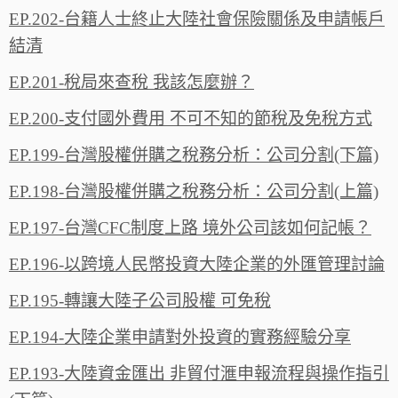
EP.202-台籍人士終止大陸社會保險關係及申請帳戶
結清
EP.201-稅局來查稅 我該怎麼辦？
EP.200-支付國外費用 不可不知的節稅及免稅方式
EP.199-台灣股權併購之稅務分析：公司分割(下篇)
EP.198-台灣股權併購之稅務分析：公司分割(上篇)
EP.197-台灣CFC制度上路 境外公司該如何記帳？
EP.196-以跨境人民幣投資大陸企業的外匯管理討論
EP.195-轉讓大陸子公司股權 可免稅
EP.194-大陸企業申請對外投資的實務經驗分享
EP.193-大陸資金匯出 非貿付滙申報流程與操作指引