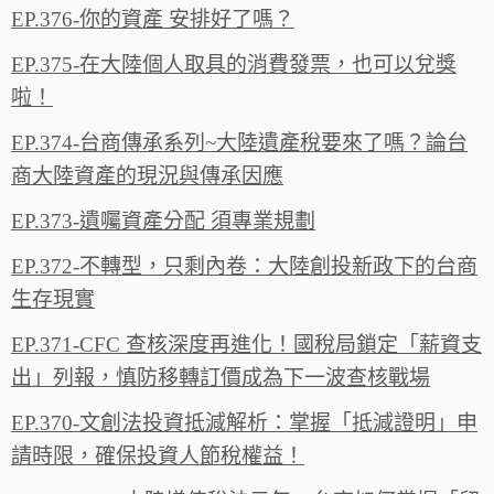
EP.376-你的資產 安排好了嗎？
EP.375-在大陸個人取具的消費發票，也可以兌獎
啦！
EP.374-台商傳承系列~大陸遺產稅要來了嗎？論台
商大陸資產的現況與傳承因應
EP.373-遺囑資產分配 須專業規劃
EP.372-不轉型，只剩內卷：大陸創投新政下的台商
生存現實
EP.371-CFC 查核深度再進化！國稅局鎖定「薪資支
出」列報，慎防移轉訂價成為下一波查核戰場
EP.370-文創法投資抵減解析：掌握「抵減證明」申
請時限，確保投資人節稅權益！