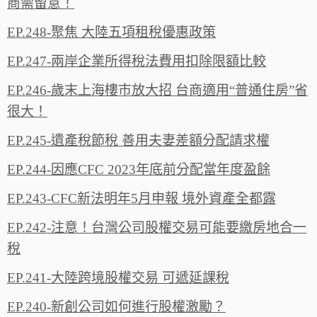
商需留意！
EP.248-聚焦 大陸五項租稅優惠政策
EP.247-兩岸企業所得稅法費用扣除限額比較
EP.246-歲末上海樓市放大招 台商適用“普通住房”省
很大！
EP.245-遺產稅節稅 善用夫妻差額分配請求權
EP.244-因應CFC 2023年底前分配當年度盈餘
EP.243-CFC新法明年5月申報 境外資產全都露
EP.242-注意！台灣公司股權交易可能要繳房地合一
稅
EP.241-大陸跨境股權交易 可遞延課稅
EP.240-新創公司如何進行股權激勵？