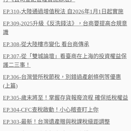
EP.310-大陸通過增值稅法 自2026年1月1日起實施
EP.309-2025升級《反洗錢法》，台商要提高合規意
識
EP.308-從大陸樓市變化 看台商傳承
EP.307-從「雙城論壇」看臺商在上海的投資權益保
護二三事！
EP.306-台灣營所稅節稅，別錯過產創條例等優惠
(上篇)
EP.305-歲末將至！掌握存貨報廢流程 確保抵稅權益
EP.304-CFC查稅啟動！小心稽查盯上你
EP.303-最新！台灣遺產贈與稅課稅級距調整