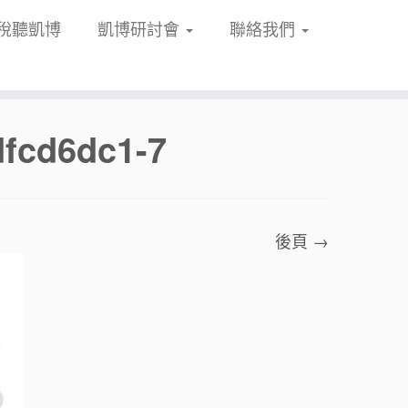
稅聽凱博
凱博研討會
聯絡我們
fcd6dc1-7
後頁 →