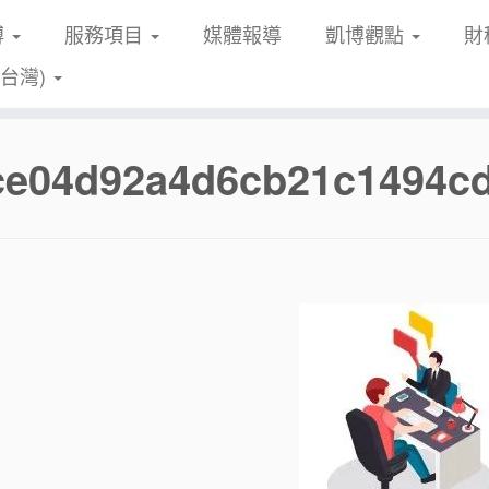
博
服務項目
媒體報導
凱博觀點
財
(台灣)
fce04d92a4d6cb21c1494cd