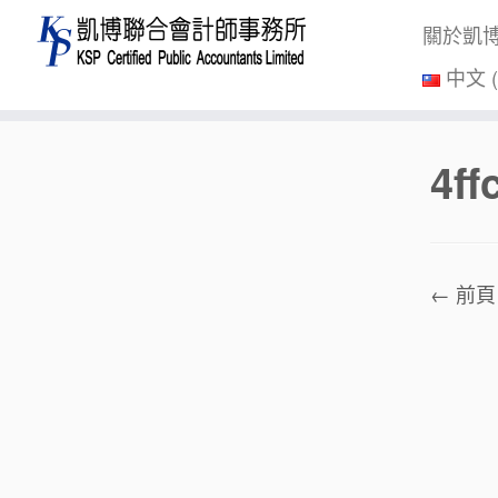
關於凱
中文 
Skip
4f
to
content
← 前頁