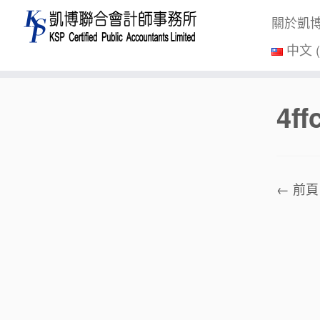
關於凱
中文 
Skip
4f
to
content
← 前頁