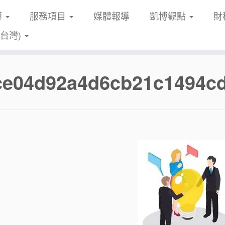
博
服務項目
媒體報導
凱博觀點
財
(台灣)
fce04d92a4d6cb21c1494cd