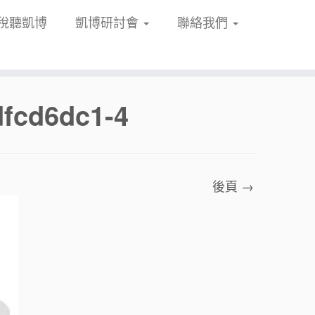
稅聽凱博
凱博研討會
聯絡我們
fcd6dc1-4
後頁 →