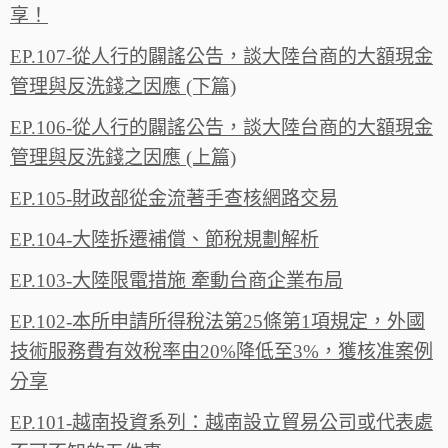
享！
EP.107-從人行的闢謠公告，談大陸台商的大額現金
管理與反洗錢之因應 (下篇)
EP.106-從人行的闢謠公告，談大陸台商的大額現金
管理與反洗錢之因應 (上篇)
EP.105-財政部從金流著手查核網路交易
EP.104-大陸拆遷補償、節稅規劃解析
EP.103-大陸限電措施 牽動台商企業布局
EP.102-本所申請所得稅法第25條第1項規定，外國
技術服務費有效稅率由20%降低至3%，獲核准案例
分享
EP.101-越南投資系列：越南設立貿易公司或代表處