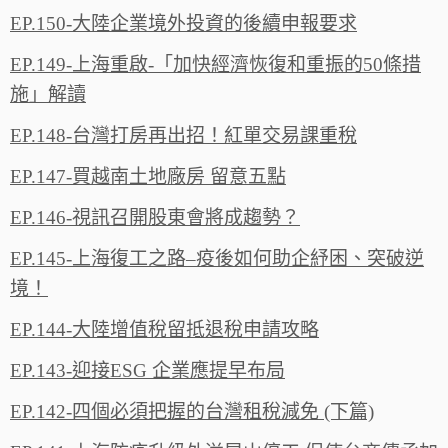
EP.150-大陸企業境外投資的後續申報要求
EP.149-上海重啟-「加快經濟恢復和重振的50條措
施」解讀
EP.148-台灣打房再出招！紅單交易課重稅
EP.147-買越南土地廠房 留意五點
EP.146-視訊召開股東會將成趨勢？
EP.145-上海復工之路–疫後如何助企紓困、突破逆
境！
EP.144-大陸增值稅留抵退稅申請攻略
EP.143-迎接ESG 企業應提早布局
EP.142-四個必須把握的台灣租稅減免 (下篇)