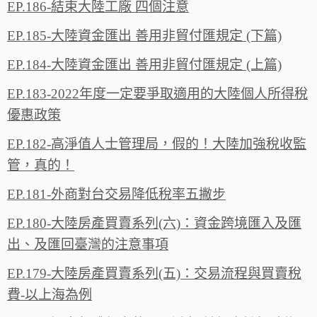
EP.186-結束大陸工廠 四個注意
EP.185-大陸資金匯出 善用非貿付匯規定 (下篇)
EP.184-大陸資金匯出 善用非貿付匯規定 (上篇)
EP.183-2022年度一定要爭取適用的大陸個人所得稅
優惠政策
EP.182-高淨值人士管理局，假的！大陸加強稅收監
管，真的！
EP.181-外商對台交易降低稅率五撇步
EP.180-大陸房產買賣系列(六)：資金跨境匯入及匯
出、及匯回臺灣的注意事項
EP.179-大陸房產買賣系列(五)：交易流程與買賣稅
費-以上海為例