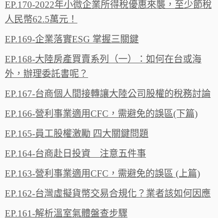
EP.170-2022年小微企業所得稅優惠來襲，至少節稅
人民幣62.5萬元！
EP.169-企業落實ESG 掌握三關鍵
EP.168-大陸房產買賣系列（一）：如何在台或海
外，辦理委託書呢？
EP.167-台商個人間接轉讓大陸公司股權的稅務討論
EP.166-營利事業適用CFC，需避免的誤區(下篇)
EP.165-員工股權激勵 四大關鍵問題
EP.164-台商赴日投資 注意五件事
EP.163-營利事業適用CFC，需避免的誤區 (上篇)
EP.162-台灣虛擬貨幣交易合規化？業者該如何因應
EP.161-解析溫室氣體盤查步驟