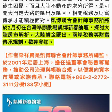
徒生困擾。而且大陸不動產的處分所得，是可
開大門走大路的匯出及匯回，相關稅務及財富
傳承才能積極面對。
凱博聯合會計師事務所將
於2月初在台灣舉辦數場凱博新春論壇，探討大
陸房市解析，大陸資金匯出、兩岸稅務等財富
傳承規劃，歡迎參加。
【作者梁祥賢是凱博聯合會計師事務所總監，
於2001年定居上海，擔任過董事會秘書等職
務，推動公司治理與帳務合規，以便邁向資本
市場或家族傳承
，聯絡電話+866-2-2772-
】
3111分機133李小姐