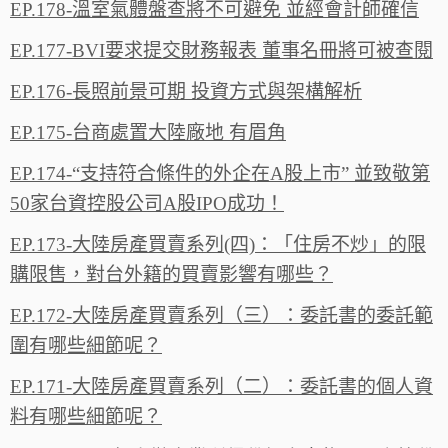
EP.178-溫室氣體盤查將不可避免 並經會計師確信
EP.177-BVI要求提交財務報表 董事名冊將可被查閱
EP.176-長照前景可期 投資方式與架構解析
EP.175-台商處置大陸廠地 有眉角
EP.174-“支持符合條件的外企在A股上市” 並致敬第
50家台資控股公司A股IPO成功！
EP.173-大陸房產買賣系列(四)：「住房不炒」的限
購限售，對台外籍的買賣影響有哪些？
EP.172-大陸房產買賣系列（三）：委託書的委託範
圍有哪些細節呢？
EP.171-大陸房產買賣系列（二）：委託書的個人資
料有哪些細節呢？