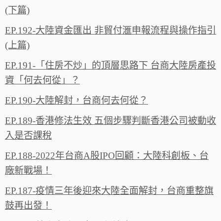
(下篇)
EP.192-大陸資金匯出 非貿付滙申報流程與操作指引
(上篇)
EP.191-「住房不炒」的頂層思路下 台商大陸房產投
資「何去何從」？
EP.190-大陸解封，台商何去何從？
EP.189-香港修法生效 五個步驟判斷香港公司被動收
入是否課稅
EP.188-2022年台商A股IPO回顧：大陸科創板、台
廠新戰場！
EP.187-疫情三年後迎來大陸全面解封，台商重整旗
鼓再出發！