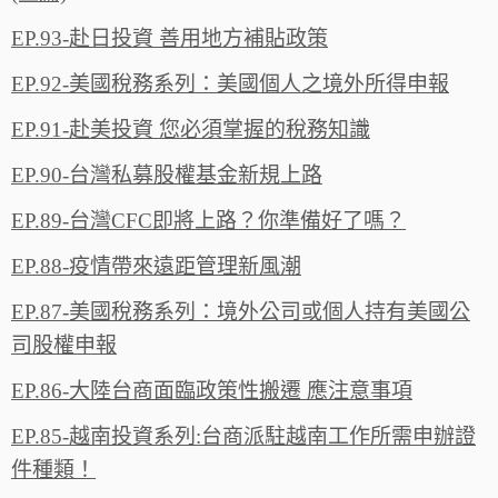
EP.93-赴日投資 善用地方補貼政策
EP.92-美國稅務系列：美國個人之境外所得申報
EP.91-赴美投資 您必須掌握的稅務知識
EP.90-台灣私募股權基金新規上路
EP.89-台灣CFC即將上路？你準備好了嗎？
EP.88-疫情帶來遠距管理新風潮
EP.87-美國稅務系列：境外公司或個人持有美國公
司股權申報
EP.86-大陸台商面臨政策性搬遷 應注意事項
EP.85-越南投資系列:台商派駐越南工作所需申辦證
件種類！