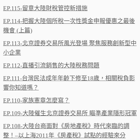
EP.115-留意大陸財稅管控新措施
EP.114-把握大陸個所稅一次性獎金申報優惠之最後
機會 (上篇)
EP.113-北京證券交易所風光登場 聚焦服務創新型中
小企業
EP.112-直播引流銷售的大陸稅務問題
EP.111-台灣民法成年年齡下修至18歲，相關稅負影
響你知道嗎？
EP.110-家族憲章怎麼寫？
EP.109-大陸催生北京證券交易所 瞄準產業隱形冠軍
EP.108-大陸台商面對《房地產稅》時代來臨的調
整！–以上海2011年《房產稅》試點的經驗來分