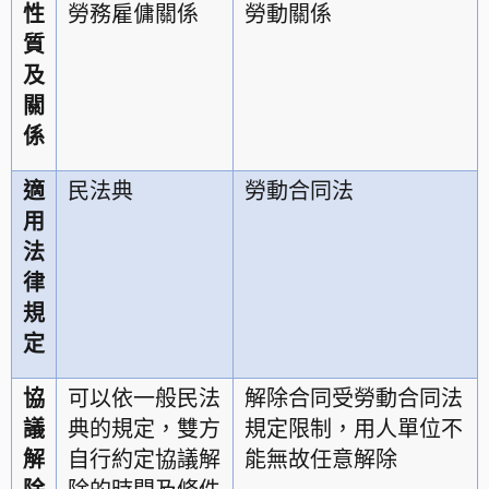
性
勞務雇傭關係
勞動關係
質
及
關
係
適
民法典
勞動合同法
用
法
律
規
定
協
可以依一般民法
解除合同受勞動合同法
議
典的規定，雙方
規定限制，用人單位不
解
自行約定協議解
能無故任意解除