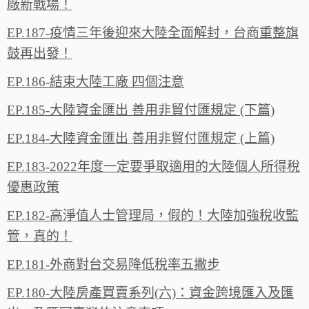
廠新戰場！
EP.187-疫情三年後迎來大陸全面解封，台商重整旗
鼓再出發！
EP.186-結束大陸工廠 四個注意
EP.185-大陸資金匯出 善用非貿付匯規定 (下篇)
EP.184-大陸資金匯出 善用非貿付匯規定 (上篇)
EP.183-2022年度一定要爭取適用的大陸個人所得稅
優惠政策
EP.182-高淨值人士管理局，假的！大陸加強稅收監
管，真的！
EP.181-外商對台交易降低稅率五撇步
EP.180-大陸房產買賣系列(六)：資金跨境匯入及匯