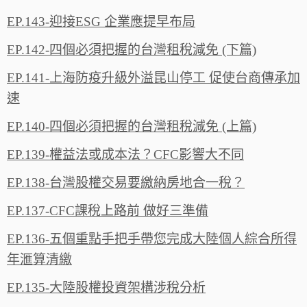
EP.143-迎接ESG 企業應提早布局
EP.142-四個必須把握的台灣租稅減免 (下篇)
EP.141-上海防疫升級外溢昆山停工 促使台商傳承加
速
EP.140-四個必須把握的台灣租稅減免 (上篇)
EP.139-權益法或成本法？CFC影響大不同
EP.138-台灣股權交易要繳納房地合一稅？
EP.137-CFC課稅上路前 做好三準備
EP.136-五個重點手把手帶您完成大陸個人綜合所得
年滙算清繳
EP.135-大陸股權投資架構涉稅分析