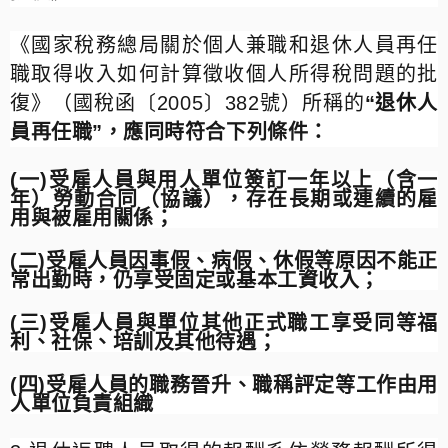
《國家稅務總局關於個人兼職和退休人員再任
職取得收入如何計算徵收個人所得稅問題的批
復》
（國稅函〔
2005
〕
382
號）所稱的
“
退休人
員再任職
”
，應同時符合下列條件：
(
一
)
受雇人員與用人單位簽訂一年以上（含一
年）勞動合同（協議），存在長期或連續的雇
用與被雇用關係；
(二
)
受雇人員因事假、病假、休假等原因不能正
常出勤時，仍享受固定或基本工資收入；
(三
)
受雇人員與單位其他正式職工享受同等福
利、社保、培訓及其他待遇；
(四
)
受雇人員的職務晉升、職稱評定等工作由用
人單位負責組織