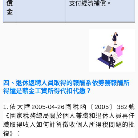
償
支付經濟補償。
金
四、退休返聘人員取得的報酬系依勞務報酬所
得還是薪金工資所得代扣代繳？
1.
依大陸
2005-04-26
國稅函〔
2005
〕
382
號
《國家稅務總局關於個人兼職和退休人員再任
職取得收入如何計算徵收個人所得稅問題的批
復》：