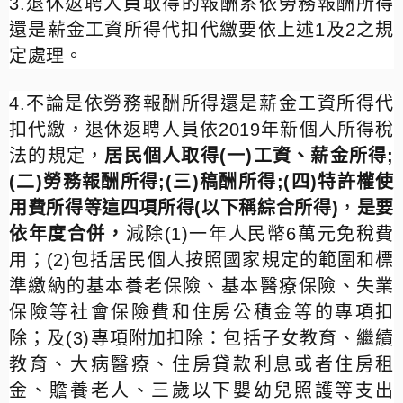
3.
退休返聘人員取得的報酬系依勞務報酬所得
還是薪金工資所得代扣代繳要依上述
1
及
2
之規
定處理。
4.
不論是依勞務報酬所得還是薪金工資所得代
扣代繳，退休返聘人員依
2019
年新個人所得稅
法的規定，
居民個人取得
(
一
)
工資、薪金所得
;
(
二
)
勞務報酬所得
;(
三
)
稿酬所得
;(
四
)
特許權使
用費所得等這四項所得
(
以下稱綜合所得
)
，
是要
依年度合併，
減除
(1)
一年人民幣
6
萬元免稅費
用；
(2)
包括居民個人按照國家規定的範圍和標
準繳納的基本養老保險、基本醫療保險、失業
保險等社會保險費和住房公積金等的專項扣
除；及
(3)
專項附加扣除：包括子女教育、繼續
教育、大病醫療、住房貸款利息或者住房租
金、贍養老人、三歲以下嬰幼兒照護等支出