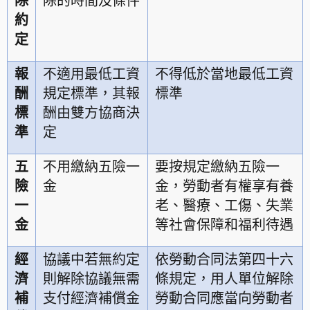
除
除的時間及條件
約
定
報
不適用最低工資
不得低於當地最低工資
酬
規定標準，其報
標準
標
酬由雙方協商決
準
定
五
不用繳納五險一
要按規定繳納五險一
險
金
金，勞動者有權享有養
一
老、醫療、工傷、失業
金
等社會保障和福利待遇
經
協議中若無約定
依勞動合同法第四十六
濟
則解除協議無需
條規定，用人單位解除
補
支付經濟補償金
勞動合同應當向勞動者