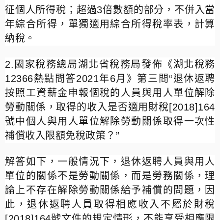
征個人所得稅；超過
3
倍數額的部分，不併入當
年綜合所得，單獨適用綜合所得稅率表，計算
納稅。
2.
國家稅務總局湖北省稅務局發佈《湖北稅務
12366
熱點問答
2021
年
6
月》第三問
“
退休返聘
按照工資薪金申報個稅的人員與用人單位解除
勞動關係，取得的收入是否適用財稅
[2018]164
號中個人與用人單位解除勞動關係取得一次性
補償收入限額免稅政策？
”
解答如下，一般情況下，退休返聘人員與用人
單位的關係不是勞動關係，而是勞務關係，理
論上不存在解除勞動關係給予補償的問題，因
此，退
休
返聘人員
取得相應收入不屬於財稅
[2018]164
號文件的規定情形，不能享受相應限