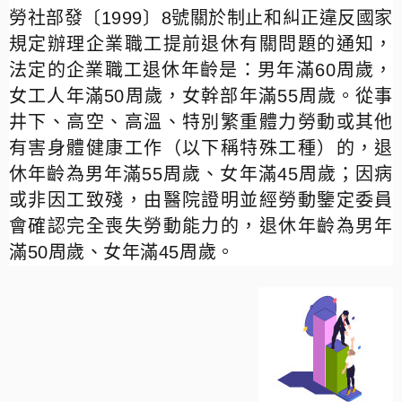
勞社部發〔
1999
〕
8
號關於制止和糾正違反國家
規定辦理企業職工提前退休有關問題的通知，
法定的企業職工退休年齡是：男年滿
60
周歲，
女工人年滿
50
周歲，女幹部年滿
55
周歲。從事
井下、高空、高溫、特別繁重體力勞動或其他
有害身體健康工作（以下稱特殊工種）的，退
休年齡為男年滿
55
周歲、女年滿
45
周歲；因病
或非因工致殘，由醫院證明並經勞動鑒定委員
會確認完全喪失勞動能力的，退休年齡為男年
滿
50
周歲、女年滿
45
周歲。