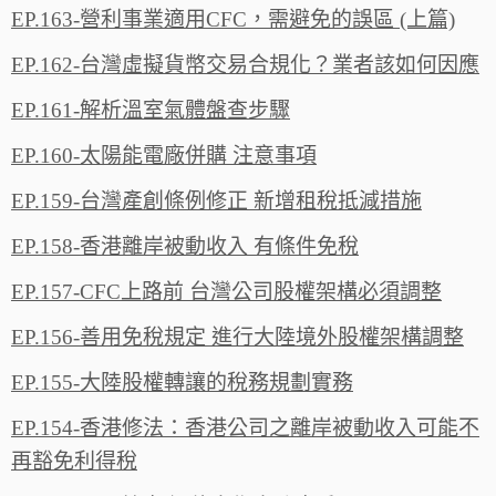
EP.163-營利事業適用CFC，需避免的誤區 (上篇)
EP.162-台灣虛擬貨幣交易合規化？業者該如何因應
EP.161-解析溫室氣體盤查步驟
EP.160-太陽能電廠併購 注意事項
EP.159-台灣產創條例修正 新增租稅抵減措施
EP.158-香港離岸被動收入 有條件免稅
EP.157-CFC上路前 台灣公司股權架構必須調整
EP.156-善用免稅規定 進行大陸境外股權架構調整
EP.155-大陸股權轉讓的稅務規劃實務
EP.154-香港修法：香港公司之離岸被動收入可能不
再豁免利得稅