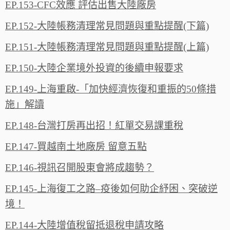
EP.153-CFC效應 評估出售大陸廠房
EP.152-大陸帳務清理常見問題與重點提醒(下篇)
EP.151-大陸帳務清理常見問題與重點提醒(上篇)
EP.150-大陸企業境外投資的後續申報要求
EP.149-上海重啟-「加快經濟恢復和重振的50條措
施」解讀
EP.148-台灣打房再出招！紅單交易課重稅
EP.147-買越南土地廠房 留意五點
EP.146-視訊召開股東會將成趨勢？
EP.145-上海復工之路–疫後如何助企紓困、突破逆
境！
EP.144-大陸增值稅留抵退稅申請攻略