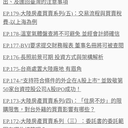
出、及匯回臺灣的注意事項
EP.179-大陸房產買賣系列(五)：交易流程與買賣稅
費-以上海為例
EP.178-溫室氣體盤查將不可避免 並經會計師確信
EP.177-BVI要求提交財務報表 董事名冊將可被查閱
EP.176-長照前景可期 投資方式與架構解析
EP.175-台商處置大陸廠地 有眉角
EP.174-“支持符合條件的外企在A股上市” 並致敬第
50家台資控股公司A股IPO成功！
EP.173-大陸房產買賣系列(四)：「住房不炒」的限
購限售，對台外籍的買賣影響有哪些？
EP.172-大陸房產買賣系列（三）：委託書的委託範