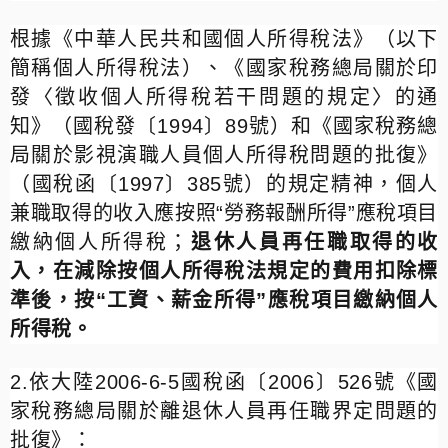
根據《中華人民共和國個人所得稅法》（以下
簡稱個人所得稅法）、《國家稅務總局關於印
發〈徵收個人所得稅若干問題的規定〉的通
知》（國稅發〔
1994
〕
89
號）和《國家稅務總
局關於影視演職人員個人所得稅問題的批復》
（國稅函〔
1997
〕
385
號）的規定精神，個人
兼職取得的收入應按照
“
勞務報酬所得
”
應稅項目
繳納個人所得稅；
退休人員再任職取得的收
入，在減除按個人所得稅法規定的費用扣除標
準後，按
“
工資、薪金所得
”
應稅項目繳納個人
所得稅。
2.
依大陸
2006-6-5
國稅函〔
2006
〕
526
號《國
家稅務總局關於離退休人員再任職界定問題的
批復》：