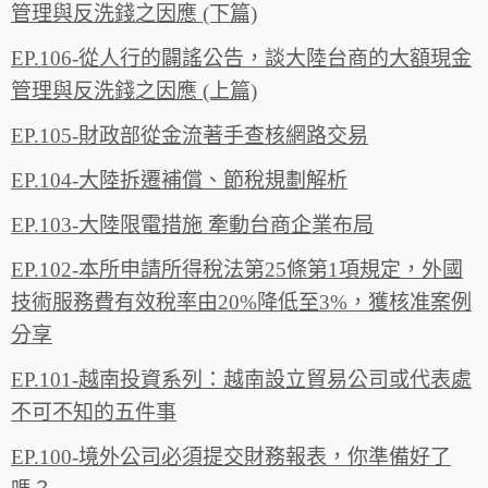
管理與反洗錢之因應 (下篇)
EP.106-從人行的闢謠公告，談大陸台商的大額現金
管理與反洗錢之因應 (上篇)
EP.105-財政部從金流著手查核網路交易
EP.104-大陸拆遷補償、節稅規劃解析
EP.103-大陸限電措施 牽動台商企業布局
EP.102-本所申請所得稅法第25條第1項規定，外國
技術服務費有效稅率由20%降低至3%，獲核准案例
分享
EP.101-越南投資系列：越南設立貿易公司或代表處
不可不知的五件事
EP.100-境外公司必須提交財務報表，你準備好了