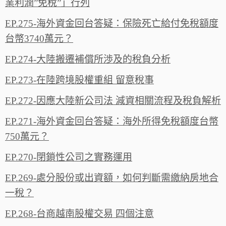
業利潤”免稅”」行列
EP.275-海外資金回台答疑：保險死亡給付免稅額度
台幣3740萬元？
EP.274-大陸搬遷補償所渉及的稅負分析
EP.273-在陸跨境股權重組 留意稅事
EP.272-因應大陸新公司法 減資相關流程及稅負解析
EP.271-海外資金回台答疑：海外所得免稅額度台幣
750萬元？
EP.270-閉鎖性公司之實務運用
EP.269-處分股份或出資額，如何判斷需繳納房地合
一稅？
EP.268-台商越南股權交易 四個注意