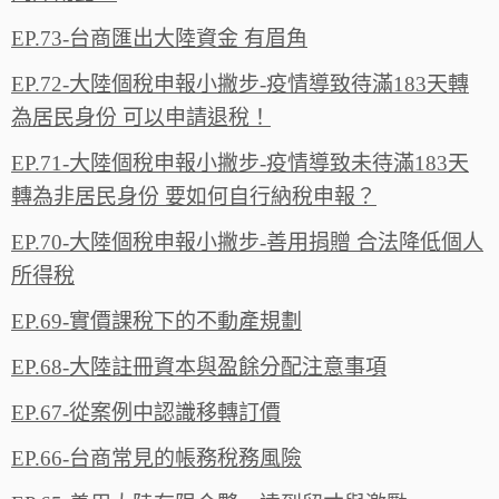
EP.73-台商匯出大陸資金 有眉角
EP.72-大陸個稅申報小撇步-疫情導致待滿183天轉
為居民身份 可以申請退稅！
EP.71-大陸個稅申報小撇步-疫情導致未待滿183天
轉為非居民身份 要如何自行納稅申報？
EP.70-大陸個稅申報小撇步-善用捐贈 合法降低個人
所得稅
EP.69-實價課稅下的不動產規劃
EP.68-大陸註冊資本與盈餘分配注意事項
EP.67-從案例中認識移轉訂價
EP.66-台商常見的帳務稅務風險‬‬