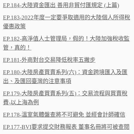
EP.184-大陸資金匯出 善用非貿付匯規定 (上篇)
EP.183-2022年度一定要爭取適用的大陸個人所得稅
優惠政策
EP.182-高淨值人士管理局，假的！大陸加強稅收監
管，真的！
EP.181-外商對台交易降低稅率五撇步
EP.180-大陸房產買賣系列(六)：資金跨境匯入及匯
出、及匯回臺灣的注意事項
EP.179-大陸房產買賣系列(五)：交易流程與買賣稅
費-以上海為例
EP.178-溫室氣體盤查將不可避免 並經會計師確信
EP.177-BVI要求提交財務報表 董事名冊將可被查閱