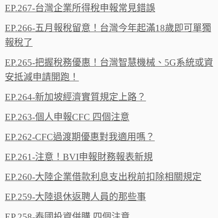
EP.267-台灣企業所得稅申報常見錯誤
EP.266-五月報稅留意！台灣今年起滿18歲即可單獨
報稅了
EP.265-把握稅務優惠！台灣智慧機械、5G系統或資
安抵減申請開跑！
EP.264-新加坡經濟實質規定上路？
EP.263-個人申報CFC 四個注意
EP.262-CFC過渡期優惠對我適用嗎？
EP.261-注意！BVI申報財務報表新規
EP.260-大陸企業借款利息支出稅前扣除相關規定
EP.259-大陸退休返聘人員的那些事
EP.258-泰國投資併購 四個注意