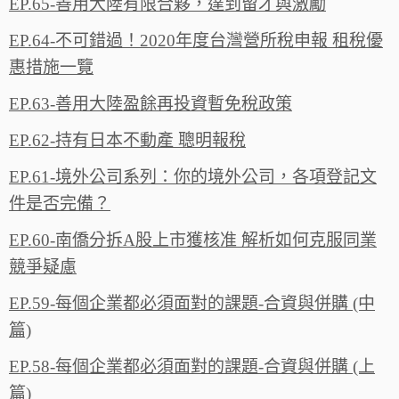
EP.65-善用大陸有限合夥，達到留才與激‪勵‬‬
EP.64-不可錯過！2020年度台灣營所稅申報 租稅優
惠措施一‪覽‬
EP.63-善用大陸盈餘再投資暫免稅政策
EP.62-持有日本不動產 聰明報稅
EP.61-境外公司系列：你的境外公司，各項登記文
件是否完備？
EP.60-南僑分拆A股上市獲核准 解析如何克服同業
競爭疑慮
EP.59-每個企業都必須面對的課題-合資與併購 (中
篇)
EP.58-每個企業都必須面對的課題-合資與併購 (上
篇)