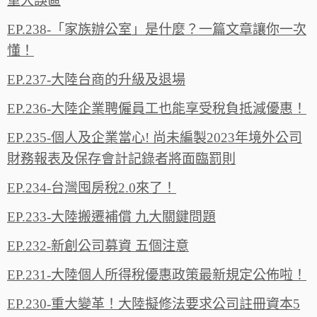
重大誤區
EP.238-「家族辦公室」是什麼？一篇文章讓你一次
懂！
EP.237-大陸台商的升級及退場
EP.236-大陸企業聘僱員工也能享受稅負抵減優惠！
EP.235-個人及企業當心! 尚未編製2023年境外公司
財務報表及保存會計記錄者將面臨罰則
EP.234-台灣囤房稅2.0來了！
EP.233-大陸搬遷補償 九大關鍵問題
EP.232-新創公司募資 五個注意
EP.231-大陸個人所得稅優惠政策最新規定公佈啦！
EP.230-重大變革！大陸擬修法要求公司註冊資本5