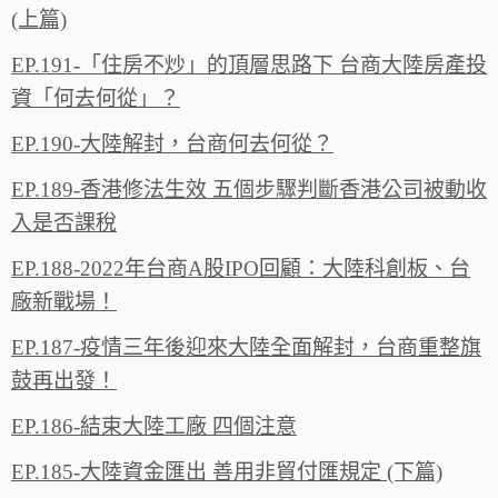
(上篇)
EP.191-「住房不炒」的頂層思路下 台商大陸房產投
資「何去何從」？
EP.190-大陸解封，台商何去何從？
EP.189-香港修法生效 五個步驟判斷香港公司被動收
入是否課稅
EP.188-2022年台商A股IPO回顧：大陸科創板、台
廠新戰場！
EP.187-疫情三年後迎來大陸全面解封，台商重整旗
鼓再出發！
EP.186-結束大陸工廠 四個注意
EP.185-大陸資金匯出 善用非貿付匯規定 (下篇)