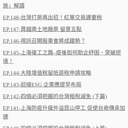
施」解讀
EP.148-台灣打房再出招！紅單交易課重稅
EP.147-買越南土地廠房 留意五點
EP.146-視訊召開股東會將成趨勢？
EP.145-上海復工之路–疫後如何助企紓困、突破逆
境！
EP.144-大陸增值稅留抵退稅申請攻略
EP.143-迎接ESG 企業應提早布局
EP.142-四個必須把握的台灣租稅減免 (下篇)
EP.141-上海防疫升級外溢昆山停工 促使台商傳承加
速