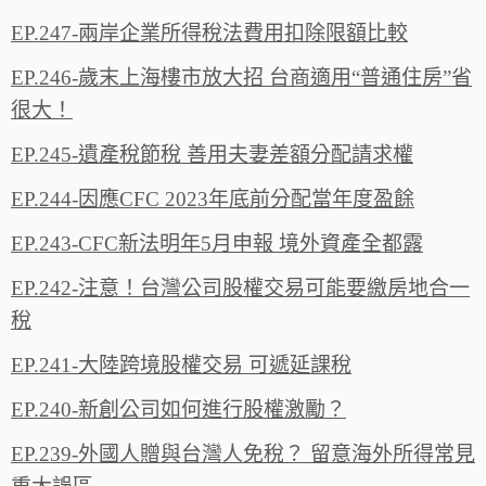
EP.247-兩岸企業所得稅法費用扣除限額比較
EP.246-歲末上海樓市放大招 台商適用“普通住房”省
很大！
EP.245-遺產稅節稅 善用夫妻差額分配請求權
EP.244-因應CFC 2023年底前分配當年度盈餘
EP.243-CFC新法明年5月申報 境外資產全都露
EP.242-注意！台灣公司股權交易可能要繳房地合一
稅
EP.241-大陸跨境股權交易 可遞延課稅
EP.240-新創公司如何進行股權激勵？
EP.239-外國人贈與台灣人免稅？ 留意海外所得常見