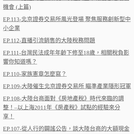
機會 (上篇)
EP.113-北京證券交易所風光登場 聚焦服務創新型中
小企業
EP.112-直播引流銷售的大陸稅務問題
EP.111-台灣民法成年年齡下修至18歲，相關稅負影
響你知道嗎？
EP.110-家族憲章怎麼寫？
EP.109-大陸催生北京證券交易所 瞄準產業隱形冠軍
EP.108-大陸台商面對《房地產稅》時代來臨的調
整！–以上海2011年《房產稅》試點的經驗來分
享！
EP.107-從人行的闢謠公告，談大陸台商的大額現金