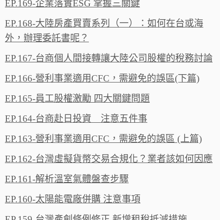
EP.169-企業落實ESG 掌握三關鍵
EP.168-大陸房產買賣系列（一）：如何在台或海
外，辦理委託書呢？
EP.167-台商個人間接轉讓大陸公司股權的稅務討論
EP.166-營利事業適用CFC，需避免的誤區(下篇)
EP.165-員工股權激勵 四大關鍵問題
EP.164-台商赴日投資 注意五件事
EP.163-營利事業適用CFC，需避免的誤區 (上篇)
EP.162-台灣虛擬貨幣交易合規化？業者該如何因應
EP.161-解析溫室氣體盤查步驟
EP.160-太陽能電廠併購 注意事項
EP.159-台灣產創條例修正 新增租稅抵減措施