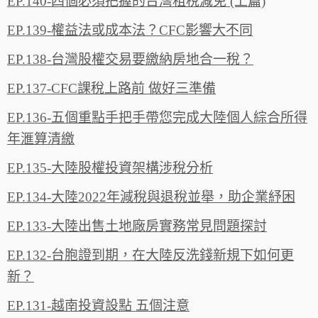
EP.140-四個必須把握的台灣租稅減免 (上篇)
EP.139-權益法或成本法？CFC影響大不同
EP.138-台灣股權交易要繳納房地合一稅？
EP.137-CFC課稅上路前 做好三準備
EP.136-五個重點手把手帶您完成大陸個人綜合所得
年滙算清繳
EP.135-大陸股權投資架構涉稅分析
EP.134-大陸2022年減稅與退稅並舉，助企業紓困
EP.133-大陸出售土地廠房實務常見問題探討
EP.132-台胞證到期，在大陸反洗錢新規下如何更
新？
EP.131-越南投資設點 五個注意