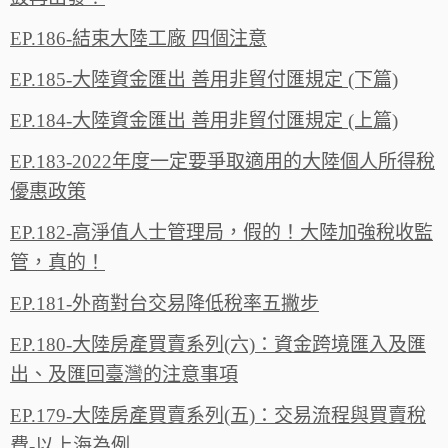
EP.186-結束大陸工廠 四個注意
EP.185-大陸資金匯出 善用非貿付匯規定 (下篇)
EP.184-大陸資金匯出 善用非貿付匯規定 (上篇)
EP.183-2022年度一定要爭取適用的大陸個人所得稅
優惠政策
EP.182-高淨值人士管理局，假的！大陸加強稅收監
管，真的！
EP.181-外商對台交易降低稅率五撇步
EP.180-大陸房產買賣系列(六)：資金跨境匯入及匯
出、及匯回臺灣的注意事項
EP.179-大陸房產買賣系列(五)：交易流程與買賣稅
費-以上海為例