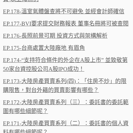
EP.178-溫室氣體盤查將不可避免 並經會計師確信
EP.177-BVI要求提交財務報表 董事名冊將可被查閱
EP.176-長照前景可期 投資方式與架構解析
EP.175-台商處置大陸廠地 有眉角
EP.174-“支持符合條件的外企在A股上市” 並致敬第
50家台資控股公司A股IPO成功！
EP.173-大陸房產買賣系列(四)：「住房不炒」的限
購限售，對台外籍的買賣影響有哪些？
EP.172-大陸房產買賣系列（三）：委託書的委託範
圍有哪些細節呢？
EP.171-大陸房產買賣系列（二）：委託書的個人資
料有哪些細節呢？