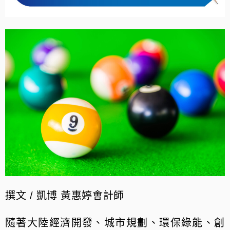
撰文 / 凱博 黃惠婷㑹計師
隨著大陸經濟開發、城市規劃、環保綠能、創