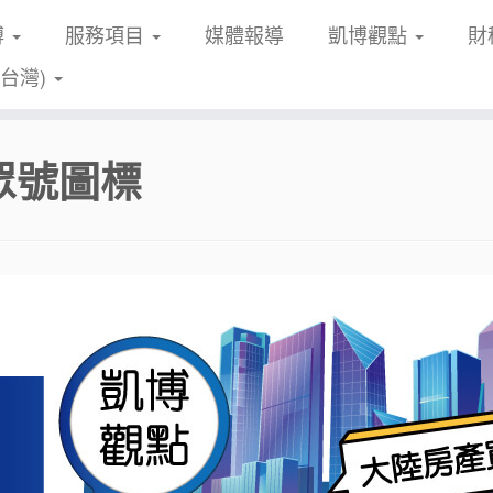
博
服務項目
媒體報導
凱博觀點
財
(台灣)
眾號圖標