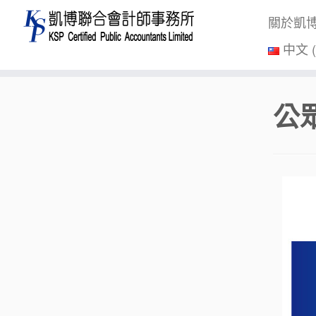
關於凱
中文 
Skip
公
to
content