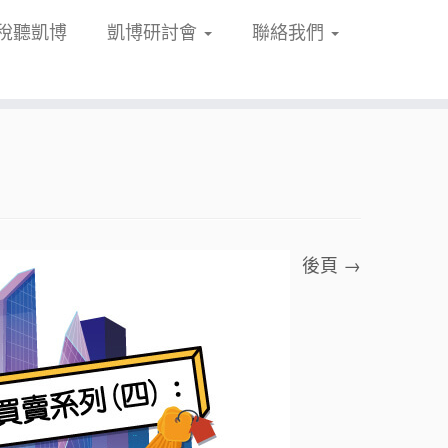
稅聽凱博
凱博研討會
聯絡我們
後頁 →