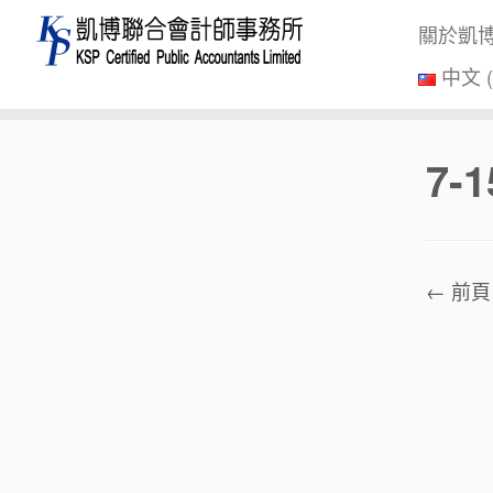
關於凱
中文 
Skip
7-1
to
content
← 前頁