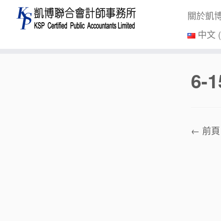
關於凱
中文 
Skip
6-1
to
content
← 前頁