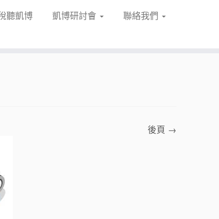
稅聽凱博
凱博研討會
聯絡我們
後頁 →