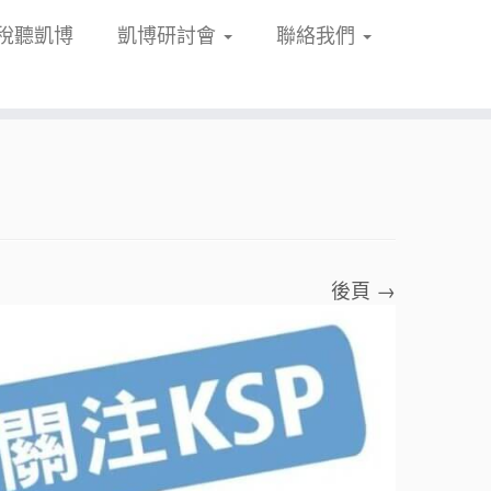
稅聽凱博
凱博研討會
聯絡我們
後頁 →