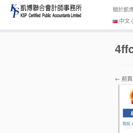
關於凱
中文 
Skip
4f
to
content
← 前頁