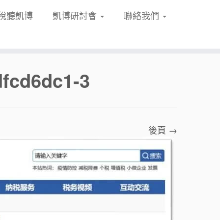
稅聽凱博
凱博研討會
聯絡我們
fcd6dc1-3
後頁 →