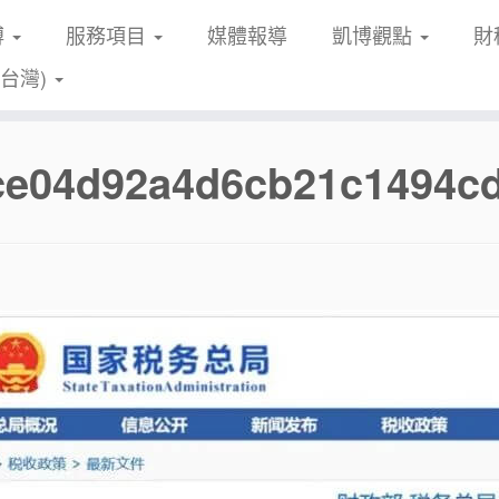
博
服務項目
媒體報導
凱博觀點
財
(台灣)
fce04d92a4d6cb21c1494cd