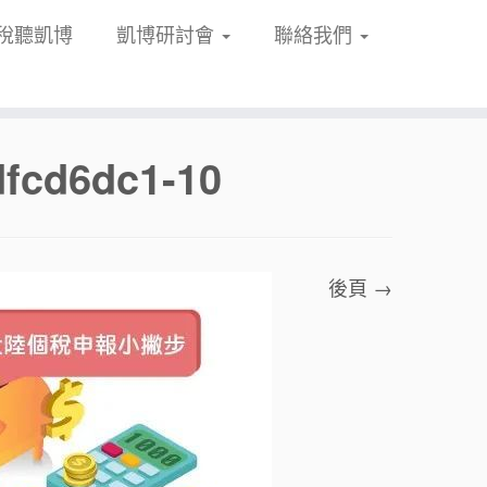
稅聽凱博
凱博研討會
聯絡我們
dfcd6dc1-10
後頁 →