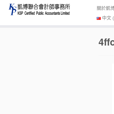
關於凱
中文 
Skip
4f
to
content