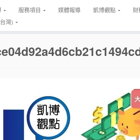
博
服務項目
媒體報導
凱博觀點
財
(台灣)
fce04d92a4d6cb21c1494c