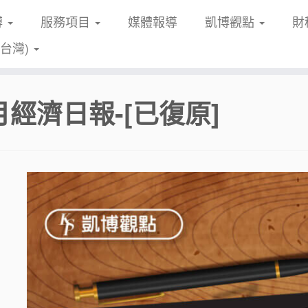
博
服務項目
媒體報導
凱博觀點
財
(台灣)
月經濟日報-[已復原]