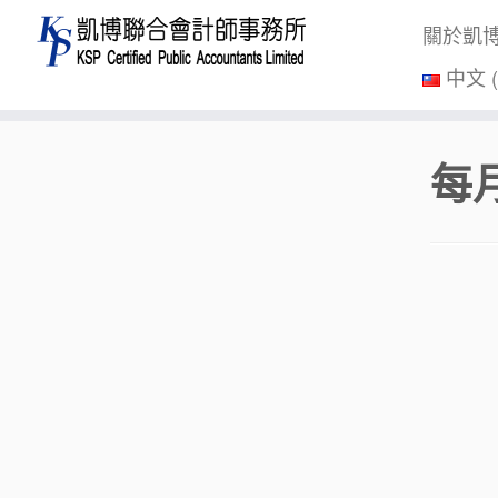
關於凱
中文 
Skip
每
to
content