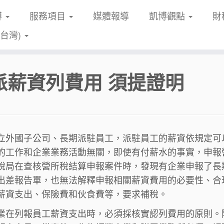
博
服務項目
媒體報導
凱博觀點
財
(台灣)
派薪資列費用 須提證明
立外國子公司、長期派駐員工，派駐員工的薪資依規定可
的工作和企業業務活動無關，即使有付薪水的事實，申報
稅局在查核營所稅結算申報案件時，發現有企業申報了長
出差報告單，也無法解釋申報相關薪資費用的必要性、合
薪資支出、保險費和伙食費等，要求補稅。
業在列報員工薪資支出時，必須採核實認列費用的原則。