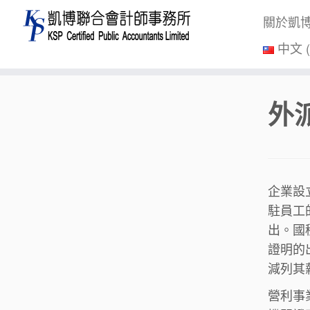
關於凱
中文 
Skip
外
to
content
企業設
駐員工
出。國
證明的
減列其
營利事