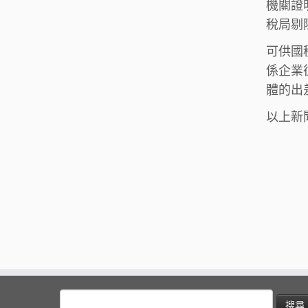
機關證
稅局剔
可供國
係企業
體的出
以上新
搜