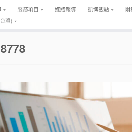
博
服務項目
媒體報導
凱博觀點
財
(台灣)
18778