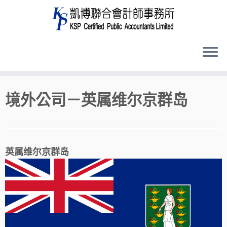
Skip
境外公司－英属维尔京群岛
to
content
英属维尔京群岛