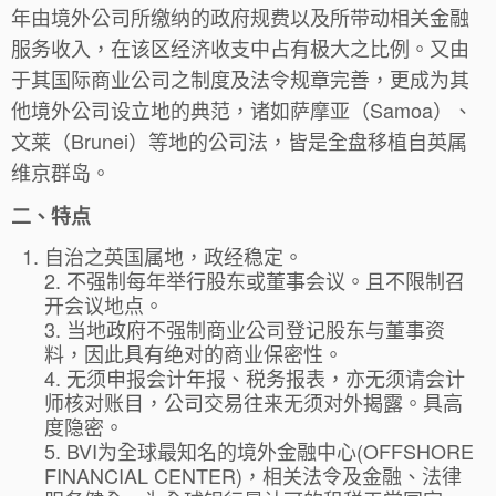
年由境外公司所缴纳的政府规费以及所带动相关金融
服务收入，在该区经济收支中占有极大之比例。又由
于其国际商业公司之制度及法令规章完善，更成为其
他境外公司设立地的典范，诸如萨摩亚（Samoa）、
文莱（Brunei）等地的公司法，皆是全盘移植自英属
维京群岛。
二、特点
自治之英国属地，政经稳定。
2. 不强制每年举行股东或董事会议。且不限制召
开会议地点。
3. 当地政府不强制商业公司登记股东与董事资
料，因此具有绝对的商业保密性。
4. 无须申报会计年报、税务报表，亦无须请会计
师核对账目，公司交易往来无须对外揭露。具高
度隐密。
5. BVI为全球最知名的境外金融中心(OFFSHORE
FINANCIAL CENTER)，相关法令及金融、法律