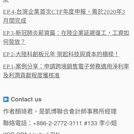
EP.4-台灣企業首次CTP年度申報，需於2020年3
月間完成
EP.3-新冠肺炎薪資篇：在陸企業延遲復工，工資如
何發放？
EP.2-大陸科創板元年 架起科技與資本的橋樑！
EP.1-案例分享：申請跨境銷售電子勞務適用淨利率
及利潤貢獻程度獲核准
Contact us
作者顏琦君，是凱博聯合會計師事務所經理
聯絡電話：+886-2-2772-3111 #133 李小姐