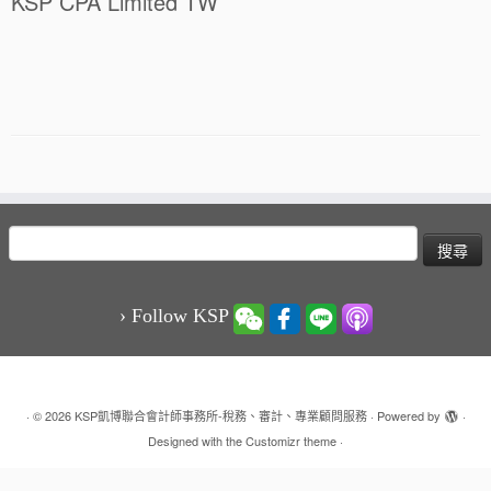
KSP CPA Limited TW
搜
尋
關
鍵
› Follow KSP
字:
·
© 2026
KSP凱博聯合會計師事務所-稅務、審計、專業顧問服務
·
Powered by
·
Designed with the
Customizr theme
·