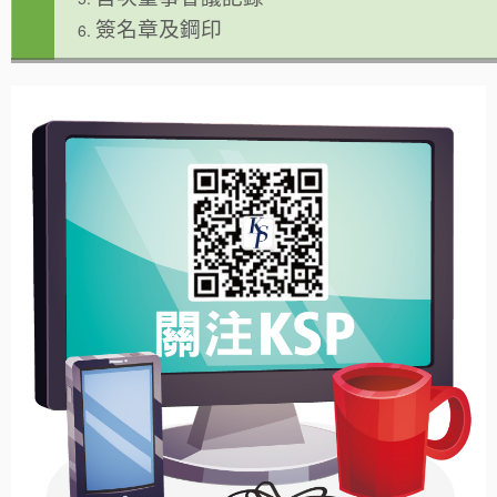
簽名章及鋼印