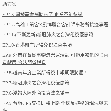
助方案
EP.13-國發基金補助來了 企業不能錯過
EP.12-高雄工策會X凱博聯合會計師事務所抗疫專題
EP.11-(不斷更新)新冠肺炎之台灣租稅優惠篇二
EP.10-香港離岸所得免稅注意事項
EP.9-外商在台從事物流營運活動 可適用較低的境內
貢獻度 合法節省稅負
EP.8-越南年度企業所得稅申報期限將屆！
EP.7-新冠肺炎之台灣租稅優惠篇
EP.6-淺談大陸外商投資法之變革
EP.5-台版CRS交換即將上路 全球反避稅的現況與未
來