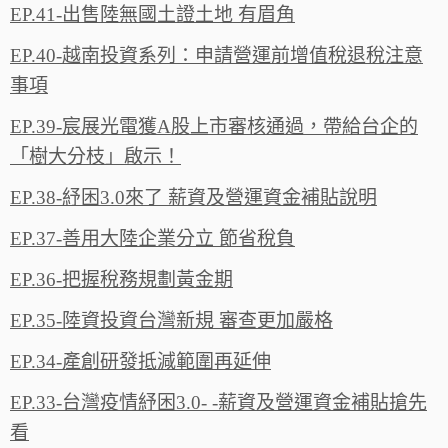
EP.41-出售陸無國土證土地 有眉角
EP.40-越南投資系列：申請營運前增值稅退稅注意
事項
EP.39-宸展光電獲A股上市審核通過，帶給台企的
「樹大分枝」啟示！
EP.38-紓困3.0來了 薪資及營運資金補貼說明
EP.37-善用大陸企業分立 節省稅負
EP.36-把握稅務規劃黃金期
EP.35-陸資投資台灣新規 審查更加嚴格
EP.34-產創研發抵減範圍再延伸
EP.33-台灣疫情紓困3.0- -薪資及營運資金補貼搶先
看