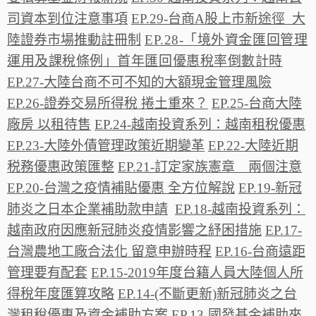
司資本到位注意事項
EP.29-台商A股上市新途徑 大
陸證券市場推動註冊制
EP.28-「境外資金匯回管理
運用及課稅條例」首年匯回優惠稅率倒數計時
EP.27-大陸台商不可不知的大額現金管理風險
EP.26-證券交易所得稅 捲土重來？
EP.25-台商大陸
廠房 以租待售
EP.24-越南投資系列：越南租稅優惠
EP.23-大陸外債管理政策近期變革
EP.22-大陸近期
税務優惠政策匯整
EP.21-訂定家族憲章 兩個注意
EP.20-台灣之疫情補貼優惠 全方位解說
EP.19-新冠
肺炎之日本企業補助款申請
EP.18-越南投資系列：
越南政府因應新冠肺炎疫情影響之紓困措施
EP.17-
台灣農地工廠合法化 留意申辦時程
EP.16-台商遠距
管理要有配套
EP.15-2019年度台籍人員大陸個人所
得稅年度匯算攻略
EP.14-(不斷更新)新冠肺炎之台
灣租稅優惠及資金補助方案
EP.13-國發基金補助來