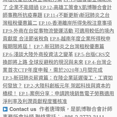
了 企業不能錯過
EP.12-高雄工策會X凱博聯合會計
師事務所抗疫專題
EP.11-(不斷更新)新冠肺炎之台
灣租稅優惠篇二
EP.10-香港離岸所得免稅注意事項
EP.9-外商在台從事物流營運活動 可適用較低的境內
貢獻度 合法節省稅負
EP.8-越南年度企業所得稅申
報期限將屆！
EP.7-新冠肺炎之台灣租稅優惠篇
EP.6-淺談大陸外商投資法之變革
EP.5-台版CRS交
換即將上路 全球反避稅的現況與未來
EP.4-台灣企
業首次CTP年度申報，需於2020年3月間完成
EP.3-新冠肺炎薪資篇：在陸企業延遲復工，工資如
何發放？
EP.2-大陸科創板元年 架起科技與資本的
橋樑！
EP.1-案例分享：申請跨境銷售電子勞務適用
淨利率及利潤貢獻程度獲核准
Contact us
作者唐瑋嬪，是凱博聯合會計師
事務所會計師
聯絡電話：+886-2-2772-3111