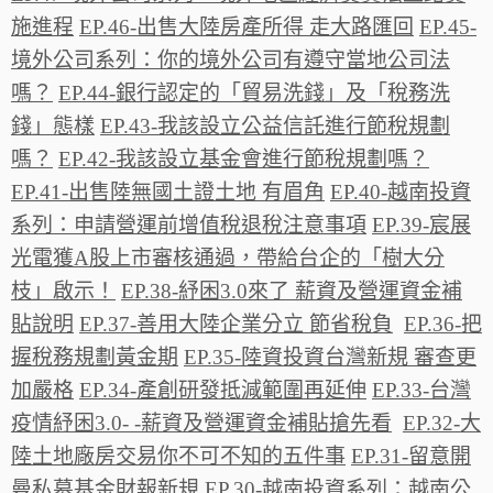
施進程
EP.46-出售大陸房產所得 走大路匯回
EP.45-
境外公司系列：你的境外公司有遵守當地公司法
嗎？
EP.44-銀行認定的「貿易洗錢」及「稅務洗
錢」態樣
EP.43-我該設立公益信託進行節稅規劃
嗎？
EP.42-我該設立基金會進行節稅規劃嗎？
EP.41-出售陸無國土證土地 有眉角
EP.40-越南投資
系列：申請營運前增值稅退稅注意事項
EP.39-宸展
光電獲A股上市審核通過，帶給台企的「樹大分
枝」啟示！
EP.38-紓困3.0來了 薪資及營運資金補
貼說明
EP.37-善用大陸企業分立 節省稅負
EP.36-把
握稅務規劃黃金期
EP.35-陸資投資台灣新規 審查更
加嚴格
EP.34-產創研發抵減範圍再延伸
EP.33-台灣
疫情紓困3.0- -薪資及營運資金補貼搶先看
EP.32-大
陸土地廠房交易你不可不知的五件事
EP.31-留意開
曼私募基金財報新規
EP.30-越南投資系列：越南公