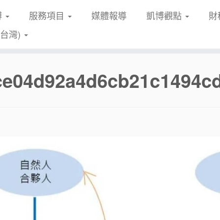
博
服務項目
媒體報導
凱博觀點
財
(台灣)
fce04d92a4d6cb21c1494c