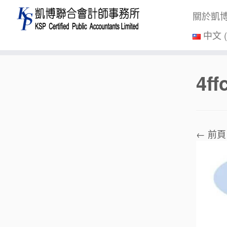
關於凱
中文 
Skip
4f
to
content
← 前頁