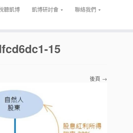
稅聽凱博
凱博研討會
聯絡我們
dfcd6dc1-15
後頁 →