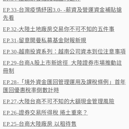
EP.33-台灣疫情紓困3.0- -薪資及營運資金補貼搶
先看
EP.32-大陸土地廠房交易你不可不知的五件事
EP.31-留意開曼私募基金財報新規
EP.30-越南投資系列：越南公司資本到位注意事項
EP.29-台商A股上市新途徑 大陸證券市場推動註
冊制
EP.28-「境外資金匯回管理運用及課稅條例」首年
匯回優惠稅率倒數計時
EP.27-大陸台商不可不知的大額現金管理風險
EP.26-證券交易所得稅 捲土重來？
EP.25-台商大陸廠房 以租待售