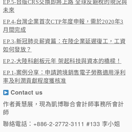
EP.5-台版CRS交換即將上路 全球反避稅的現況與
未來
EP.4-台灣企業首次CTP年度申報，需於2020年3
月間完成
EP.3-新冠肺炎薪資篇：在陸企業延遲復工，工資
如何發放？
EP.2-大陸科創板元年 架起科技與資本的橋樑！
EP.1-案例分享：申請跨境銷售電子勞務適用淨利
率及利潤貢獻程度獲核准
Contact us
作者黃慧展，現為凱博聯合會計師事務所會計
師
聯絡電話：+886-2-2772-3111 #133 李小姐