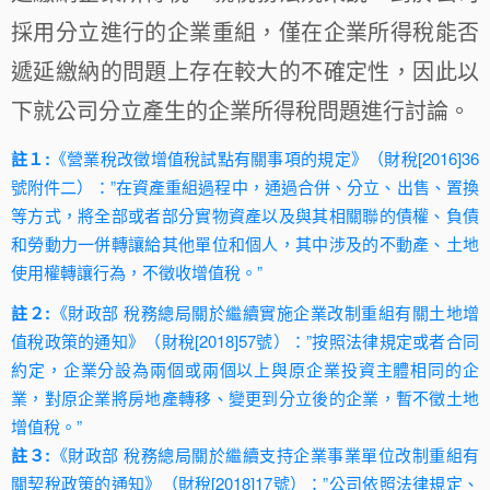
採用分立進行的企業重組，僅在企業所得稅能否
遞延繳納的問題上存在較大的不確定性，因此以
下就公司分立產生的企業所得稅問題進行討論。
註１:
《營業稅改徵增值稅試點有關事項的規定》（財稅[2016]36
號附件二）：
”在資產重組過程中，通過合併、分立、出售、置換
等方式，將全部或者部分實物資產以及與其相關聯的債權、負債
和勞動力一併轉讓給其他單位和個人，其中涉及的不動產、土地
使用權轉讓行為，不徵收增值稅。
”
註２:
《財政部 稅務總局關於繼續實施企業改制重組有關土地增
值稅政策的通知》（財稅[2018]57號）：”按照法律規定或者合同
約定，企業分設為兩個或兩個以上與原企業投資主體相同的企
業，對原企業將房地產轉移、變更到分立後的企業，暫不徵土地
增值稅。”
註３:
《財政部 稅務總局關於繼續支持企業事業單位改制重組有
關契稅政策的通知》（財稅[2018]17號）：”公司依照法律規定、