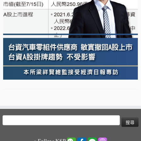
搜
尋
關
鍵